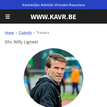
Koninklijke Atletiek Vrienden Roeselare
Ga
direct
WWW.KAVR.BE
naar
de
hoofdinhoud
Home
»
Clubinfo
»
Trainers
Dhr. Willy Ligneel