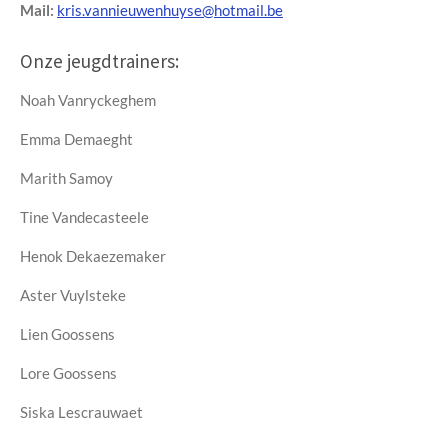
Mail:
kris.vannieuwenhuyse@hotmail.be
Onze jeugdtrainers:
Noah Vanryckeghem
Emma Demaeght
Marith Samoy
Tine Vandecasteele
Henok Dekaezemaker
Aster Vuylsteke
Lien Goossens
Lore Goossens
Siska Lescrauwaet