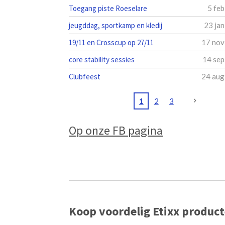
Toegang piste Roeselare
5 fe
jeugddag, sportkamp en kledij
23 ja
19/11 en Crosscup op 27/11
17 nov
core stability sessies
14 sep
Clubfeest
24 aug
1
2
3
Op onze FB pagina
Koop voordelig Etixx produc