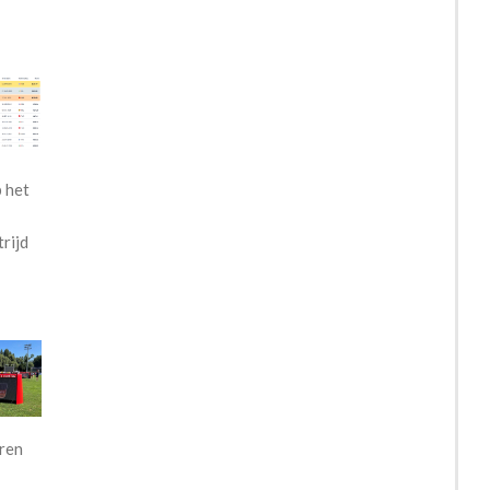
 het
rijd
eren