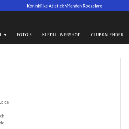
Koninklijke Atletiek Vrienden Roeselare
N
FOTO'S
KLEDIJ - WEBSHOP
CLUBKALENDER
Lo de
ich
nde