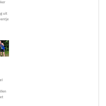
eker
g uit
eentje
el
llen
et