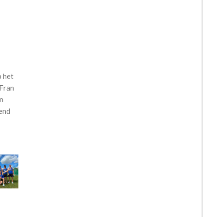
p het
 Fran
en
end