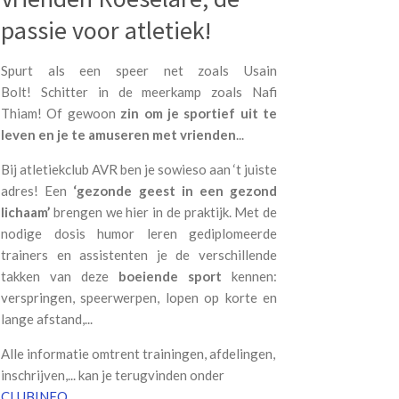
passie voor atletiek!
Spurt als een speer net zoals Usain
Bolt!
Schitter in de meerkamp zoals Nafi
Thiam!
Of gewoon
zin om je sportief uit te
leven en je te amuseren met vrienden
...
Bij atletiekclub AVR ben je sowieso aan ‘t juiste
adres! Een
‘
gezonde geest in een gezond
lichaam
’
brengen we hier in de praktijk. Met de
nodige dosis humor leren gediplomeerde
trainers en assistenten je de
verschillende
takken
van deze
boeiende sport
kennen:
verspringen, speerwerpen, lopen op korte en
lange afstand,...
Alle informatie omtrent trainingen, afdelingen,
inschrijven,... kan je terugvinden onder
CLUBINFO