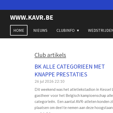
Ga
direct
WWW.KAVR.BE
naar
de
hoofdinhoud
HOME
NIEUWS
CLUBINFO
WEDSTRIJDE
Club artikels
BK ALLE CATEGORIEEN MET
KNAPPE PRESTATIES
26 jul 2026
22:10
Dit weekend was het atletiekstadion in Kessel 
gastheer voor het Belgisch kampioenschap alle
categorieën. Een aantal AVR-atleten konden z
plaatsen om deel te nemen aan deze hoogstaa