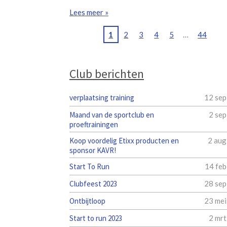
Lees meer »
1
2
3
4
5
44
Club berichten
verplaatsing training
12 sep
Maand van de sportclub en
2 se
proeftrainingen
Koop voordelig Etixx producten en
2 aug
sponsor KAVR!
Start To Run
14 fe
Clubfeest 2023
28 sep
Ontbijtloop
23 mei
Start to run 2023
2 mr