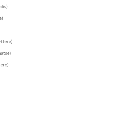
lis)
e)
ttere)
hatse)
tere)
)