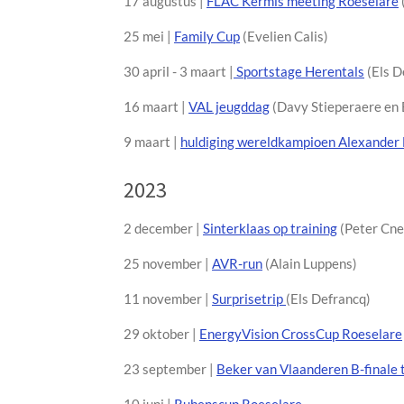
17 augustus |
FLAC Kermis meeting Roeselare
25 mei |
Family Cup
(Evelien Calis)
30 april - 3 maart |
Sportstage Herentals
(Els D
16 maart |
VAL jeugddag
(Davy Stieperaere en 
9 maart |
huldiging wereldkampioen Alexande
2023
2 december |
Sinterklaas op training
(Peter Cne
25 november |
AVR-run
(Alain Luppens)
11 november |
Surprisetrip
(Els Defrancq)
29 oktober |
EnergyVision CrossCup Roeselare
23 september |
Beker van Vlaanderen B-finale 