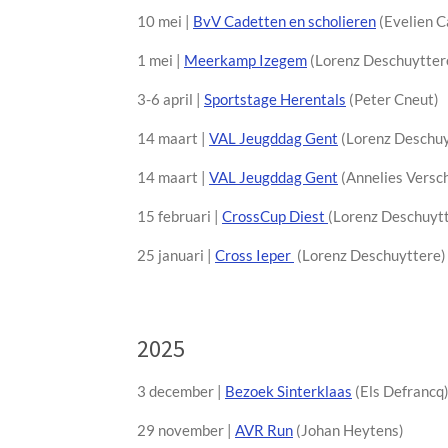
10 mei |
BvV Cadetten en scholieren
(Evelien Ca
1 mei |
Meerkamp Izegem
(Lorenz Deschuytter
3-6 april |
Sportstage Herentals
(Peter Cneut)
14 maart |
VAL Jeugddag Gent
(Lorenz Deschuy
14 maart |
VAL Jeugddag Gent
(Annelies Versc
15 februari |
CrossCup Diest
(Lorenz Deschuyt
25 januari |
Cross Ieper
(Lorenz Deschuyttere)
2025
3 december |
Bezoek Sinterklaas
(Els Defrancq
29 november |
AVR Run
(Johan Heytens)