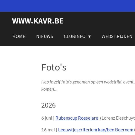
Ga
direct
WWW.KAVR.BE
naar
de
hoofdinhoud
HOME
NIEUWS
CLUBINFO
WEDSTRIJDEN
Foto's
Heb je zelf foto's genomen op een wedstrijd, event
komen...
2026
6 juni |
Rubenscup Roeselare
(Lorenz Deschuyt
16 mei |
Leeuwtjescriterium kan/ben Beernem