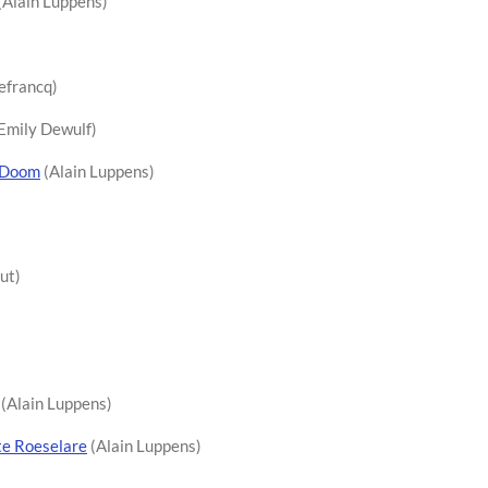
(Alain Luppens)
efrancq)
Emily Dewulf)
r Doom
(Alain Luppens)
ut)
(Alain Luppens)
te Roeselare
(Alain Luppens)