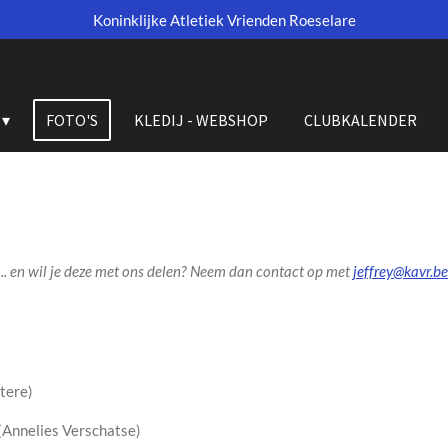
Koninklijke Atletiek Vrienden Roeselare
FOTO'S
KLEDIJ - WEBSHOP
CLUBKALENDER
,... en wil je deze met ons delen? Neem dan contact op met
jeffrey@kavr.be
tere)
(Annelies V
erschatse
)