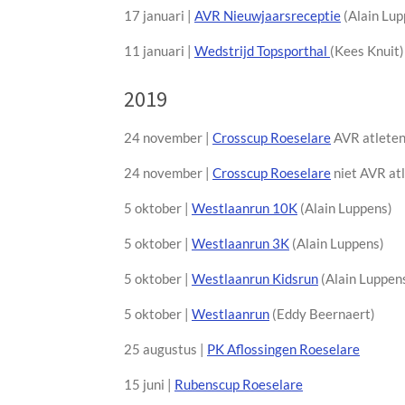
17 januari |
AVR Nieuwjaarsreceptie
(Alain Lup
11 januari |
Wedstrijd Topsporthal
(Kees Knuit)
2019
24 november |
Crosscup Roeselare
AVR atleten
24 november |
Crosscup Roeselare
niet AVR atl
5 oktober |
Westlaanrun 10K
(Alain Luppens)
5 oktober |
Westlaanrun 3K
(Alain Luppens)
5 oktober |
Westlaanrun Kidsrun
(Alain Luppen
5 oktober |
Westlaanrun
(Eddy Beernaert)
25 augustus |
PK Aflossingen Roeselare
15 juni |
Rubenscup Roeselare