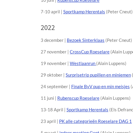
10 juni |
Rubenscup Roeselare
7-10 april |
Sportkamp Herentals
(Peter Cneut)
2022
3 december |
Bezoek Sinterklaas
(Peter Cneut)
27 november |
CrossCup Roeselare
(Alain Lupp
19 november |
Westlaanrun
(Alain Luppens)
29 oktober |
Surprisetrip pupillen en miniemen
24 september |
Finale BvV pup en min meisjes
(
11 juni |
Rubenscup Roeselare
(Alain Luppens)
13-18 April |
Sportkamp Herentals
(Els Defranc
23 april |
PK alle categorieën Roeselare DAG 1
5 maart |
indoor meeting Gent
(Alain Luppens)