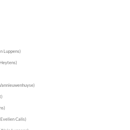
in Luppens)
Heytens)
 Vannieuwenhuyse)
t)
ns)
Evelien Calis)