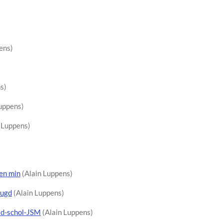
ens)
s)
uppens)
 Luppens)
 en min
(Alain Luppens)
eugd
(Alain Luppens)
ad-schol-JSM
(Alain Luppens)