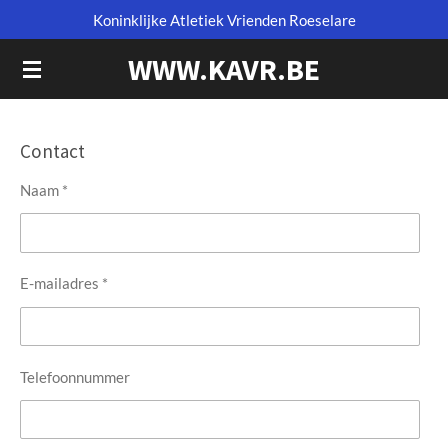
Koninklijke Atletiek Vrienden Roeselare
Ga
direct
WWW.KAVR.BE
naar
de
hoofdinhoud
Contact
Naam *
E-mailadres *
Telefoonnummer