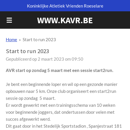
Koninklijke Atletiek Vrienden Roeselare
Ga
direct
WWW.KAVR.BE
naar
de
hoofdinhoud
Home
»
Start to run 2023
Start to run 2023
Gepubliceerd op 2 maart 2023 om 09:50
AVR start op zondag 5 maart met een sessie start2run.
Je bent een beginnende loper en wil op een gezonde manier
opbouwen naar 5 km. Onze club organiseert een start2run
sessie op zondag 5 maart.
Er wordt gewerkt met een trainingsschema van 10 weken
voor beginnende joggers, dat ondertussen door velen met
succes afgewerkt werd.
Dit gaat door in het Stedelijk Sportstadion , Spanjestraat 181