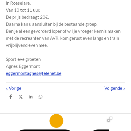
in Roeselare.
Van 10 tot 11 uur.
De prijs bedraagt 20€.
Daarna kan u aansluiten bij de bestaande groep.
Ben je al een gevorderd loper of wil je vroeger kennis maken
met de recreanten van AVR, kom gerust even langs en train
vrijblijvend even mee.
Sportieve groeten
Agnes Eggermont
eggermontagnes@telenet.be
«
Vorige
Volgende
»
D
D
S
D
e
e
h
e
l
e
a
l
e
l
r
e
n
e
n