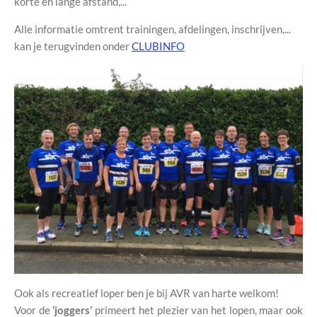
korte en lange afstand,...
Alle informatie omtrent trainingen, afdelingen, inschrijven,...
kan je terugvinden onder
CLUBINFO
Ook als recreatief loper ben je bij AVR van harte welkom!
Voor de
‘joggers’
primeert het plezier van het lopen, maar ook