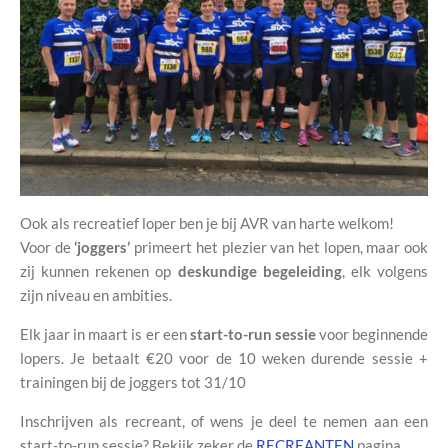
Ook als recreatief loper ben je bij AVR van harte welkom!
Voor de
‘joggers’
primeert het plezier van het lopen, maar ook
zij kunnen rekenen op
deskundige begeleiding
, elk volgens
zijn niveau en ambities.
Elk jaar in maart is er een
start-to-run sessie
voor beginnende
lopers. Je betaalt
€20 voor de 10 weken durende sessie +
trainingen bij de joggers tot 31/10
Inschrijven als recreant, of wens je deel te nemen aan een
start-to-run sessie? Bekijk zeker de
RECREANTEN
pagina.