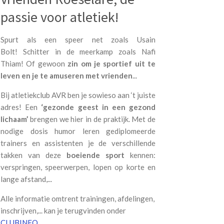
passie voor atletiek!
Spurt als een speer net zoals Usain
Bolt!
Schitter in de meerkamp zoals Nafi
Thiam!
Of gewoon
zin om je sportief uit te
leven en je te amuseren met vrienden
...
Bij atletiekclub AVR ben je sowieso aan ‘t juiste
adres! Een
‘
gezonde geest in een gezond
lichaam
’
brengen we hier in de praktijk. Met de
nodige dosis humor leren gediplomeerde
trainers en assistenten je de
verschillende
takken
van deze
boeiende sport
kennen:
verspringen, speerwerpen, lopen op korte en
lange afstand,...
Alle informatie omtrent trainingen, afdelingen,
inschrijven,... kan je terugvinden onder
CLUBINFO