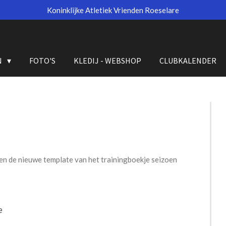
Koninklijke Atletiek Vrienden Roeselare
N
FOTO'S
KLEDIJ - WEBSHOP
CLUBKALENDER
2
en de nieuwe template van het trainingboekje seizoen
e