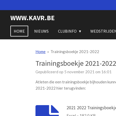
Ga
direct
WWW.KAVR.BE
naar
de
hoofdinhoud
HOME
NIEUWS
CLUBINFO
WEDSTRIJDE
Home
»
Trainingsboekje 2021-2022
Trainingsboekje 2021-202
Gepubliceerd op 5 november 2021 om 16:01
Atleten die een trainingsboekje bijhouden kunn
2021-2022 hier terugvinden:
2021 2022 Trainingsboekj
Excel – 182,0 KB