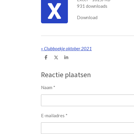
931 downloads
Download
«
Clubboekje oktober 2021
D
D
S
e
e
h
l
e
a
e
l
r
Reactie plaatsen
n
e
Naam *
E-mailadres *