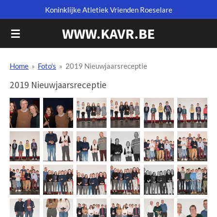
Koninklijke Atletiek Vrienden Roeselare
Ga
direct
WWW.KAVR.BE
naar
de
hoofdinhoud
Home
»
Foto's
»
2019 Nieuwjaarsreceptie
2019 Nieuwjaarsreceptie