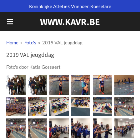
Koninklijke Atletiek Vrienden Roeselare
Ga
direct
WWW.KAVR.BE
naar
de
hoofdinhoud
Home
»
Foto's
»
2019 VAL jeugddag
2019 VAL jeugddag
Foto's door
Katia Gossaert