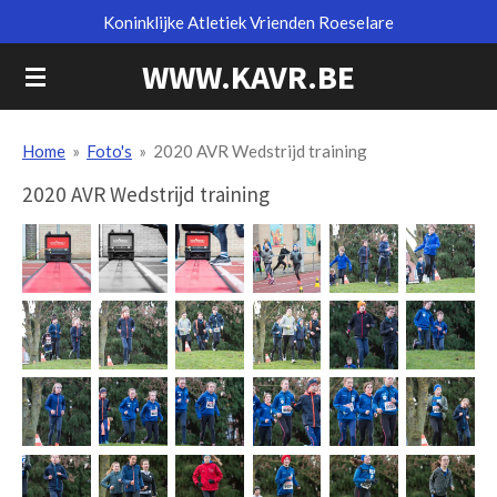
Koninklijke Atletiek Vrienden Roeselare
Ga
direct
WWW.KAVR.BE
naar
de
hoofdinhoud
Home
»
Foto's
»
2020 AVR Wedstrijd training
2020 AVR Wedstrijd training