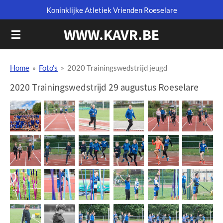
Koninklijke Atletiek Vrienden Roeselare
Ga
direct
WWW.KAVR.BE
naar
de
hoofdinhoud
Home
»
Foto's
»
2020 Trainingswedstrijd jeugd
2020 Trainingswedstrijd 29 augustus Roeselare