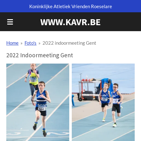
Koninklijke Atletiek Vrienden Roeselare
Ga
direct
WWW.KAVR.BE
naar
de
hoofdinhoud
Home
»
Foto's
»
2022 indoormeeting Gent
2022 Indoormeeting Gent