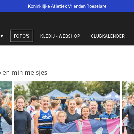
Koninklijke Atletiek Vrienden Roeselare
FOTO'S
KLEDIJ - WEBSHOP
CLUBKALENDER
 en min meisjes