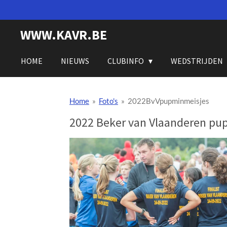
Ga
direct
WWW.KAVR.BE
naar
de
hoofdinhoud
HOME
NIEUWS
CLUBINFO
WEDSTRIJDEN
Home
»
Foto's
»
2022BvVpupminmeisjes
2022 Beker van Vlaanderen pup