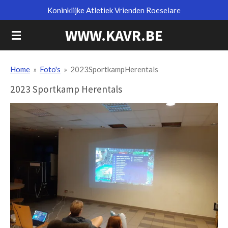
Koninklijke Atletiek Vrienden Roeselare
Ga
direct
WWW.KAVR.BE
naar
de
hoofdinhoud
Home
»
Foto's
»
2023SportkampHerentals
2023 Sportkamp Herentals