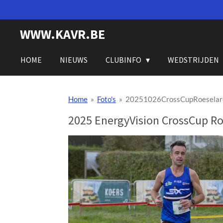
Ga
direct
WWW.KAVR.BE
naar
de
hoofdinhoud
HOME
NIEUWS
CLUBINFO
WEDSTRIJDEN
Home
»
Foto's
»
20251026CrossCupRoeselar
2025 EnergyVision CrossCup Ro