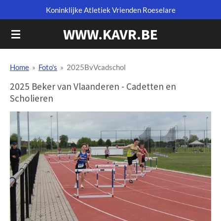
Koninklijke Atletiek Vrienden Roeselare
Ga
direct
WWW.KAVR.BE
naar
de
hoofdinhoud
Home
»
Foto's
»
2025BvVcadschol
2025 Beker van Vlaanderen - Cadetten en
Scholieren