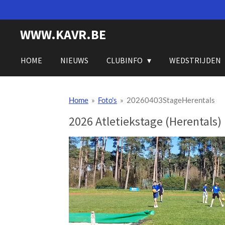
Ga
direct
WWW.KAVR.BE
naar
de
hoofdinhoud
HOME
NIEUWS
CLUBINFO
WEDSTRIJDEN
Home
»
Foto's
»
20260403StageHerentals
2026 Atletiekstage (Herentals)