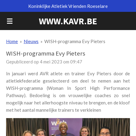
Koninklijke Atletiek Vrienden Roeselare
Ga
direct
WWW.KAVR.BE
naar
de
hoofdinhoud
Home
»
Nieuws
»
WISH-programma Evy Pieters
WISH-programma Evy Pieters
Gepubliceerd op 4 mei 2023 om 09:47
In januari werd AVR atlete en trainer Evy Pieters door de
atletiekfederatie geselecteerd om deel te nemen aan het
WISH-programma (Woman In Sport High Performance
Pathway). Bedoeling is om vrouwelijke coaches zo snel
mogelijk naar het allerhoogste niveau te brengen, en de kloof
met het aantal mannelijke trainers te verkleinen