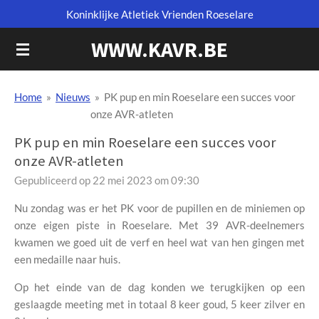
Koninklijke Atletiek Vrienden Roeselare
Ga
direct
WWW.KAVR.BE
naar
de
hoofdinhoud
Home
»
Nieuws
»
PK pup en min Roeselare een succes voor
onze AVR-atleten
PK pup en min Roeselare een succes voor
onze AVR-atleten
Gepubliceerd op 22 mei 2023 om 09:30
Nu zondag was er het PK voor de pupillen en de miniemen op
onze eigen piste in Roeselare. Met 39 AVR-deelnemers
kwamen we goed uit de verf en heel wat van hen gingen met
een medaille naar huis.
Op het einde van de dag konden we terugkijken op een
geslaagde meeting met in totaal 8 keer goud, 5 keer zilver en