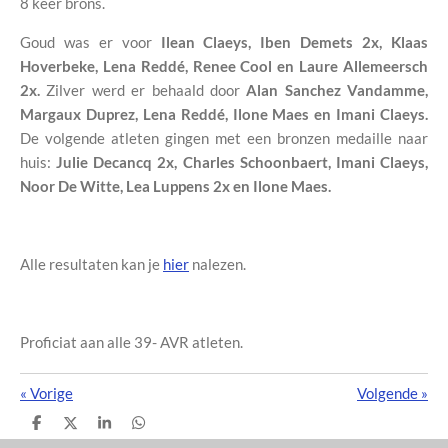
8 keer brons.
Goud was er voor
Ilean Claeys, Iben Demets 2x, Klaas
Hoverbeke, Lena Reddé, Renee Cool en Laure Allemeersch
2x.
Zilver werd er behaald door
Alan Sanchez Vandamme,
Margaux Duprez, Lena Reddé, Ilone Maes en Imani Claeys.
De volgende atleten gingen met een bronzen medaille naar
huis:
Julie Decancq 2x, Charles Schoonbaert, Imani Claeys,
Noor De Witte, Lea Luppens 2x en Ilone Maes.
Alle resultaten kan je
hier
nalezen.
Proficiat aan alle 39- AVR atleten.
«
Vorige
Volgende
»
D
D
S
D
e
e
h
e