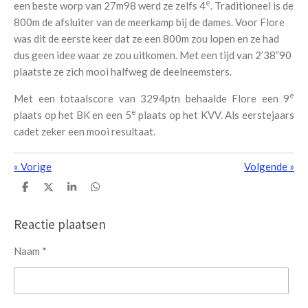
e
een beste worp van 27m98 werd ze zelfs 4
. Traditioneel is de
800m de afsluiter van de meerkamp bij de dames. Voor Flore
was dit de eerste keer dat ze een 800m zou lopen en ze had
dus geen idee waar ze zou uitkomen. Met een tijd van 2’38”90
plaatste ze zich mooi halfweg de deelneemsters.
e
Met een totaalscore van 3294ptn behaalde Flore een 9
e
plaats op het BK en een 5
plaats op het KVV. Als eerstejaars
cadet zeker een mooi resultaat.
«
Vorige
Volgende
»
D
D
S
D
e
e
h
e
l
e
a
l
e
l
r
e
Reactie plaatsen
n
e
n
Naam *