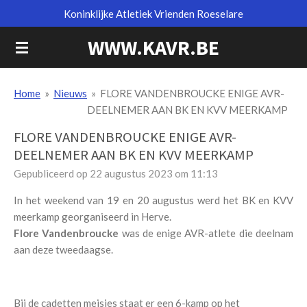
Koninklijke Atletiek Vrienden Roeselare
Ga
direct
WWW.KAVR.BE
naar
de
hoofdinhoud
Home
»
Nieuws
»
FLORE VANDENBROUCKE ENIGE AVR-
DEELNEMER AAN BK EN KVV MEERKAMP
FLORE VANDENBROUCKE ENIGE AVR-
DEELNEMER AAN BK EN KVV MEERKAMP
Gepubliceerd op 22 augustus 2023 om 11:13
In het weekend van 19 en 20 augustus werd het BK en KVV
meerkamp georganiseerd in Herve.
Flore Vandenbroucke
was de enige AVR-atlete die deelnam
aan deze tweedaagse.
Bij de cadetten meisjes staat er een 6-kamp op het