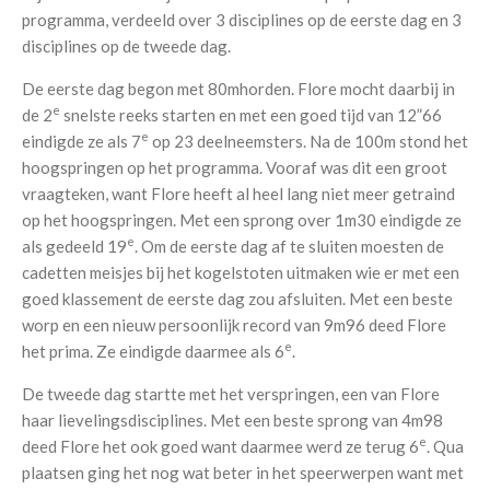
programma, verdeeld over 3 disciplines op de eerste dag en 3
disciplines op de tweede dag.
De eerste dag begon met 80mhorden. Flore mocht daarbij in
e
de 2
snelste reeks starten en met een goed tijd van 12”66
e
eindigde ze als 7
op 23 deelneemsters. Na de 100m stond het
hoogspringen op het programma. Vooraf was dit een groot
vraagteken, want Flore heeft al heel lang niet meer getraind
op het hoogspringen. Met een sprong over 1m30 eindigde ze
e
als gedeeld 19
. Om de eerste dag af te sluiten moesten de
cadetten meisjes bij het kogelstoten uitmaken wie er met een
goed klassement de eerste dag zou afsluiten. Met een beste
worp en een nieuw persoonlijk record van 9m96 deed Flore
e
het prima. Ze eindigde daarmee als 6
.
De tweede dag startte met het verspringen, een van Flore
haar lievelingsdisciplines. Met een beste sprong van 4m98
e
deed Flore het ook goed want daarmee werd ze terug 6
. Qua
plaatsen ging het nog wat beter in het speerwerpen want met