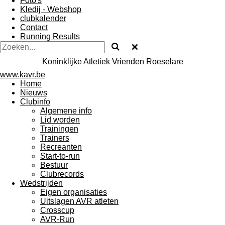
Foto's
Kledij - Webshop
clubkalender
Contact
Running Results
Koninklijke Atletiek Vrienden Roeselare
www.kavr.be
Home
Nieuws
Clubinfo
Algemene info
Lid worden
Trainingen
Trainers
Recreanten
Start-to-run
Bestuur
Clubrecords
Wedstrijden
Eigen organisaties
Uitslagen AVR atleten
Crosscup
AVR-Run