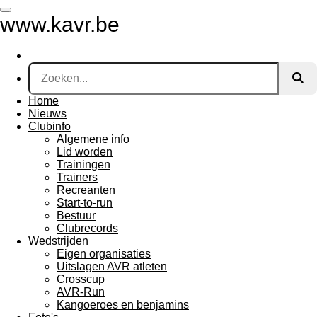
Ga
www.kavr.be
direct
naar
de
hoofdinhoud
Home
Nieuws
Clubinfo
Algemene info
Lid worden
Trainingen
Trainers
Recreanten
Start-to-run
Bestuur
Clubrecords
Wedstrijden
Eigen organisaties
Uitslagen AVR atleten
Crosscup
AVR-Run
Kangoeroes en benjamins