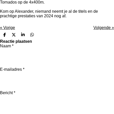
Tornados op de 4x400m.
Kom op Alexander, niemand neemt je al de titels en de
prachtige prestaties van 2024 nog af.
«
Vorige
Volgende
»
D
D
S
D
e
e
h
e
Reactie plaatsen
l
e
a
l
Naam *
e
l
r
e
n
e
n
E-mailadres *
Bericht *