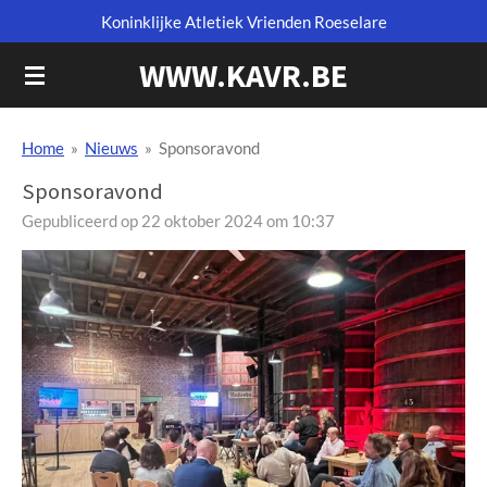
Koninklijke Atletiek Vrienden Roeselare
Ga
direct
WWW.KAVR.BE
naar
de
hoofdinhoud
Home
»
Nieuws
»
Sponsoravond
Sponsoravond
Gepubliceerd op 22 oktober 2024 om 10:37