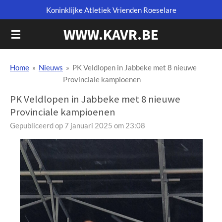
Koninklijke Atletiek Vrienden Roeselare
Ga
direct
WWW.KAVR.BE
naar
de
hoofdinhoud
Home
»
Nieuws
»
PK Veldlopen in Jabbeke met 8 nieuwe
Provinciale kampioenen
PK Veldlopen in Jabbeke met 8 nieuwe
Provinciale kampioenen
Gepubliceerd op 7 januari 2025 om 23:08