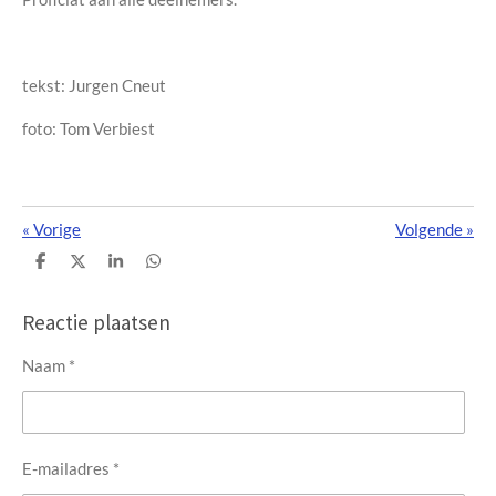
tekst: Jurgen Cneut
foto: Tom Verbiest
«
Vorige
Volgende
»
D
D
S
D
e
e
h
e
l
e
a
l
e
l
r
e
Reactie plaatsen
n
e
n
Naam *
E-mailadres *