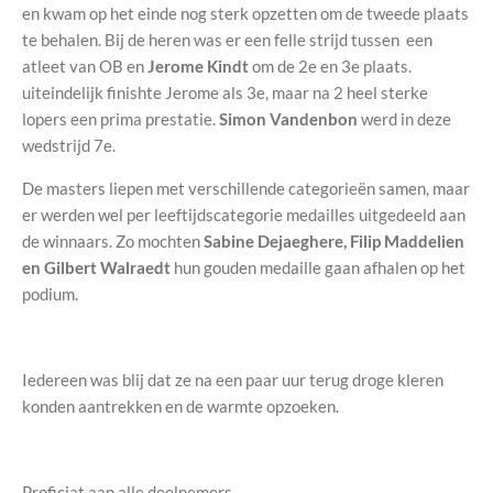
en kwam op het einde nog sterk opzetten om de tweede plaats
te behalen. Bij de heren was er een felle strijd tussen een
atleet van OB en
Jerome Kindt
om de 2e en 3e plaats.
uiteindelijk finishte Jerome als 3e, maar na 2 heel sterke
lopers een prima prestatie.
Simon Vandenbon
werd in deze
wedstrijd 7e.
De masters liepen met verschillende categorieën samen, maar
er werden wel per leeftijdscategorie medailles uitgedeeld aan
de winnaars. Zo mochten
Sabine Dejaeghere, Filip Maddelien
en Gilbert Walraedt
hun gouden medaille gaan afhalen op het
podium.
Iedereen was blij dat ze na een paar uur terug droge kleren
konden aantrekken en de warmte opzoeken.
Proficiat aan alle deelnemers.