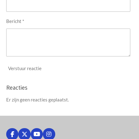
Bericht *
Verstuur reactie
Reacties
Er zijn geen reacties geplaatst.
F
X
Y
I