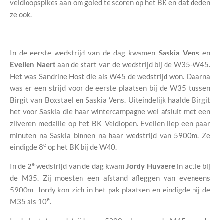
veldloopspikes aan om goied te scoren op het BK en dat deden
ze ook.
In de eerste wedstrijd van de dag kwamen
Saskia Vens
en
Evelien Naert
aan de start van de wedstrijd bij de W35-W45.
Het was Sandrine Host die als W45 de wedstrijd won. Daarna
was er een strijd voor de eerste plaatsen bij de W35 tussen
Birgit van Boxstael en Saskia Vens. Uiteindelijk haalde Birgit
het voor Saskia die haar wintercampagne wel afsluit met een
zilveren medaille op het BK Veldlopen. Evelien liep een paar
minuten na Saskia binnen na haar wedstrijd van 5900m. Ze
e
eindigde 8
op het BK bij de W40.
e
In de 2
wedstrijd van de dag kwam
Jordy Huvaere
in actie bij
de M35. Zij moesten een afstand afleggen van eveneens
5900m. Jordy kon zich in het pak plaatsen en eindigde bij de
e
M35 als 10
.