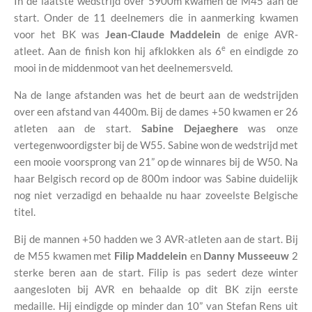
In de laatste wedstrijd over 5900m kwamen de M45 aan de
start. Onder de 11 deelnemers die in aanmerking kwamen
voor het BK was
Jean-Claude Maddelein
de enige AVR-
e
atleet. Aan de finish kon hij afklokken als 6
en eindigde zo
mooi in de middenmoot van het deelnemersveld.
Na de lange afstanden was het de beurt aan de wedstrijden
over een afstand van 4400m. Bij de dames +50 kwamen er 26
atleten aan de start.
Sabine Dejaeghere
was onze
vertegenwoordigster bij de W55. Sabine won de wedstrijd met
een mooie voorsprong van 21” op de winnares bij de W50. Na
haar Belgisch record op de 800m indoor was Sabine duidelijk
nog niet verzadigd en behaalde nu haar zoveelste Belgische
titel.
Bij de mannen +50 hadden we 3 AVR-atleten aan de start. Bij
de M55 kwamen met
Filip Maddelein
en
Danny Musseeuw
2
sterke beren aan de start. Filip is pas sedert deze winter
aangesloten bij AVR en behaalde op dit BK zijn eerste
medaille. Hij eindigde op minder dan 10” van Stefan Rens uit