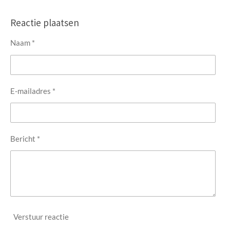
e
e
h
e
l
e
a
l
e
l
r
e
Reactie plaatsen
n
e
n
Naam *
E-mailadres *
Bericht *
Verstuur reactie