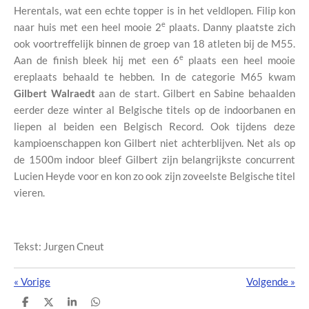
Herentals, wat een echte topper is in het veldlopen. Filip kon
e
naar huis met een heel mooie 2
plaats. Danny plaatste zich
ook voortreffelijk binnen de groep van 18 atleten bij de M55.
e
Aan de finish bleek hij met een 6
plaats een heel mooie
ereplaats behaald te hebben. In de categorie M65 kwam
Gilbert Walraedt
aan de start. Gilbert en Sabine behaalden
eerder deze winter al Belgische titels op de indoorbanen en
liepen al beiden een Belgisch Record. Ook tijdens deze
kampioenschappen kon Gilbert niet achterblijven. Net als op
de 1500m indoor bleef Gilbert zijn belangrijkste concurrent
Lucien Heyde voor en kon zo ook zijn zoveelste Belgische titel
vieren.
Tekst: Jurgen Cneut
«
Vorige
Volgende
»
D
D
S
D