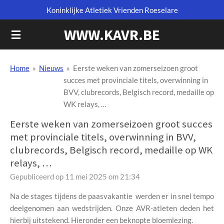
Koninklijke Atletiek Vrienden Roeselare
Ga
direct
WWW.KAVR.BE
naar
de
hoofdinhoud
Home
»
Nieuws
»
Eerste weken van zomerseizoen groot
succes met provinciale titels, overwinning in
BVV, clubrecords, Belgisch record, medaille op
WK relays, …
Eerste weken van zomerseizoen groot succes
met provinciale titels, overwinning in BVV,
clubrecords, Belgisch record, medaille op WK
relays, …
Gepubliceerd op 11 mei 2025 om 21:34
Na de stages tijdens de paasvakantie werden er in snel tempo
deelgenomen aan wedstrijden. Onze AVR-atleten deden het
hierbij uitstekend. Hieronder een beknopte bloemlezing.