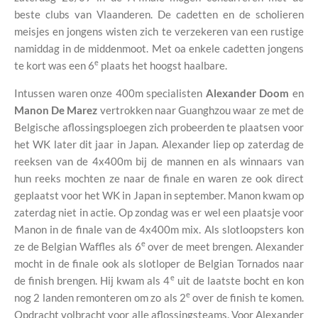
beste clubs van Vlaanderen. De cadetten en de scholieren
meisjes en jongens wisten zich te verzekeren van een rustige
namiddag in de middenmoot. Met oa enkele cadetten jongens
e
te kort was een 6
plaats het hoogst haalbare.
Intussen waren onze 400m specialisten
Alexander Doom
en
Manon De Marez
vertrokken naar Guanghzou waar ze met de
Belgische aflossingsploegen zich probeerden te plaatsen voor
het WK later dit jaar in Japan. Alexander liep op zaterdag de
reeksen van de 4x400m bij de mannen en als winnaars van
hun reeks mochten ze naar de finale en waren ze ook direct
geplaatst voor het WK in Japan in september. Manon kwam op
zaterdag niet in actie. Op zondag was er wel een plaatsje voor
Manon in de finale van de 4x400m mix. Als slotloopsters kon
e
ze de Belgian Waffles als 6
over de meet brengen. Alexander
mocht in de finale ook als slotloper de Belgian Tornados naar
e
de finish brengen. Hij kwam als 4
uit de laatste bocht en kon
e
nog 2 landen remonteren om zo als 2
over de finish te komen.
Opdracht volbracht voor alle aflossingsteams. Voor Alexander