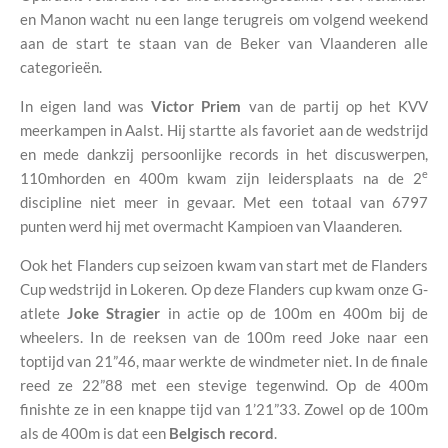
en Manon wacht nu een lange terugreis om volgend weekend
aan de start te staan van de Beker van Vlaanderen alle
categorieën.
In eigen land was
Victor Priem
van de partij op het KVV
meerkampen in Aalst. Hij startte als favoriet aan de wedstrijd
en mede dankzij persoonlijke records in het discuswerpen,
e
110mhorden en 400m kwam zijn leidersplaats na de 2
discipline niet meer in gevaar. Met een totaal van 6797
punten werd hij met overmacht Kampioen van Vlaanderen.
Ook het Flanders cup seizoen kwam van start met de Flanders
Cup wedstrijd in Lokeren. Op deze Flanders cup kwam onze G-
atlete
Joke Stragier
in actie op de 100m en 400m bij de
wheelers. In de reeksen van de 100m reed Joke naar een
toptijd van 21”46, maar werkte de windmeter niet. In de finale
reed ze 22”88 met een stevige tegenwind. Op de 400m
finishte ze in een knappe tijd van 1’21”33. Zowel op de 100m
als de 400m is dat een
Belgisch record
.