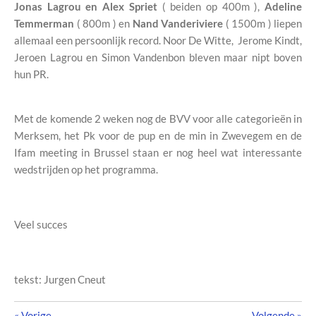
Jonas Lagrou en Alex Spriet
( beiden op 400m ),
Adeline
Temmerman
( 800m ) en
Nand Vanderiviere
( 1500m ) liepen
allemaal een persoonlijk record. Noor De Witte, Jerome Kindt,
Jeroen Lagrou en Simon Vandenbon bleven maar nipt boven
hun PR.
Met de komende 2 weken nog de BVV voor alle categorieën in
Merksem, het Pk voor de pup en de min in Zwevegem en de
Ifam meeting in Brussel staan er nog heel wat interessante
wedstrijden op het programma.
Veel succes
tekst: Jurgen Cneut
«
Vorige
Volgende
»