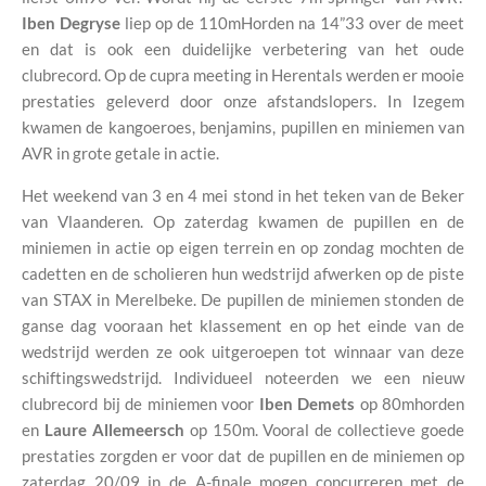
Iben Degryse
liep op de 110mHorden na 14”33 over de meet
en dat is ook een duidelijke verbetering van het oude
clubrecord. Op de cupra meeting in Herentals werden er mooie
prestaties geleverd door onze afstandslopers. In Izegem
kwamen de kangoeroes, benjamins, pupillen en miniemen van
AVR in grote getale in actie.
Het weekend van 3 en 4 mei stond in het teken van de Beker
van Vlaanderen. Op zaterdag kwamen de pupillen en de
miniemen in actie op eigen terrein en op zondag mochten de
cadetten en de scholieren hun wedstrijd afwerken op de piste
van STAX in Merelbeke. De pupillen de miniemen stonden de
ganse dag vooraan het klassement en op het einde van de
wedstrijd werden ze ook uitgeroepen tot winnaar van deze
schiftingswedstrijd. Individueel noteerden we een nieuw
clubrecord bij de miniemen voor
Iben Demets
op 80mhorden
en
Laure Allemeersch
op 150m. Vooral de collectieve goede
prestaties zorgden er voor dat de pupillen en de miniemen op
zaterdag 20/09 in de A-finale mogen concurreren met de