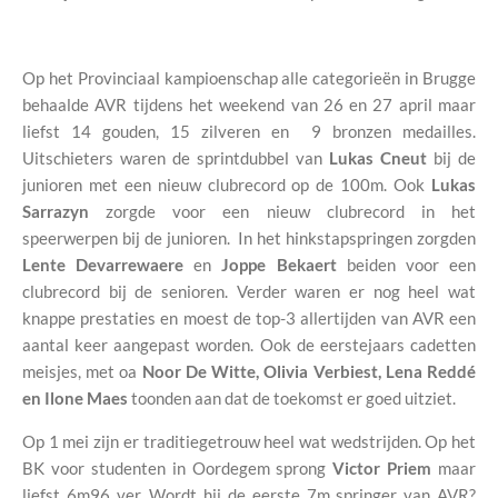
Op het Provinciaal kampioenschap alle categorieën in Brugge
behaalde AVR tijdens het weekend van 26 en 27 april maar
liefst 14 gouden, 15 zilveren en 9 bronzen medailles.
Uitschieters waren de sprintdubbel van
Lukas Cneut
bij de
junioren met een nieuw clubrecord op de 100m. Ook
Lukas
Sarrazyn
zorgde voor een nieuw clubrecord in het
speerwerpen bij de junioren. In het hinkstapspringen zorgden
Lente Devarrewaere
en
Joppe Bekaert
beiden voor een
clubrecord bij de senioren. Verder waren er nog heel wat
knappe prestaties en moest de top-3 allertijden van AVR een
aantal keer aangepast worden. Ook de eerstejaars cadetten
meisjes, met oa
Noor De Witte, Olivia Verbiest, Lena Reddé
en Ilone Maes
toonden aan dat de toekomst er goed uitziet.
Op 1 mei zijn er traditiegetrouw heel wat wedstrijden. Op het
BK voor studenten in Oordegem sprong
Victor Priem
maar
liefst 6m96 ver. Wordt hij de eerste 7m springer van AVR?