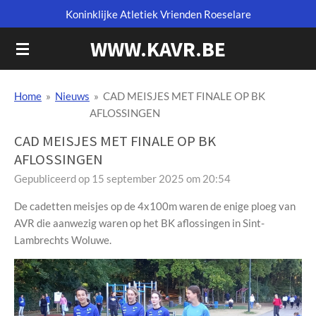
Koninklijke Atletiek Vrienden Roeselare
Ga
direct
WWW.KAVR.BE
naar
de
hoofdinhoud
Home
»
Nieuws
»
CAD MEISJES MET FINALE OP BK
AFLOSSINGEN
CAD MEISJES MET FINALE OP BK
AFLOSSINGEN
Gepubliceerd op 15 september 2025 om 20:54
De cadetten meisjes op de 4x100m waren de enige ploeg van
AVR die aanwezig waren op het BK aflossingen in Sint-
Lambrechts Woluwe.