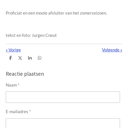
Proficiat en een mooie afsluiter van het zomerseizoen.
tekst en foto: Jurgen Cneut
«
Vorige
Volgende
»
D
D
S
D
e
e
h
e
l
e
a
l
e
l
r
e
Reactie plaatsen
n
e
n
Naam *
E-mailadres *