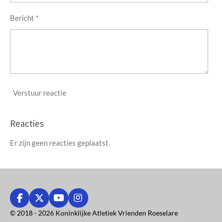
Bericht *
Verstuur reactie
Reacties
Er zijn geen reacties geplaatst.
F
X
Y
I
a
o
n
© 2018 - 2026 Koninklijke Atletiek Vrienden Roeselare
c
u
s