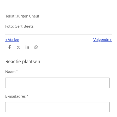
Tekst: Jürgen Cneut
Foto: Gert Beets
«
Vorige
Volgende
»
D
D
S
D
e
e
h
e
l
e
a
l
e
l
r
e
Reactie plaatsen
n
e
n
Naam *
E-mailadres *