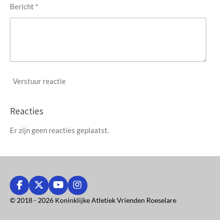
Bericht *
Verstuur reactie
Reacties
Er zijn geen reacties geplaatst.
F
X
Y
I
a
o
n
© 2018 - 2026 Koninklijke Atletiek Vrienden Roeselare
c
u
s
e
T
t