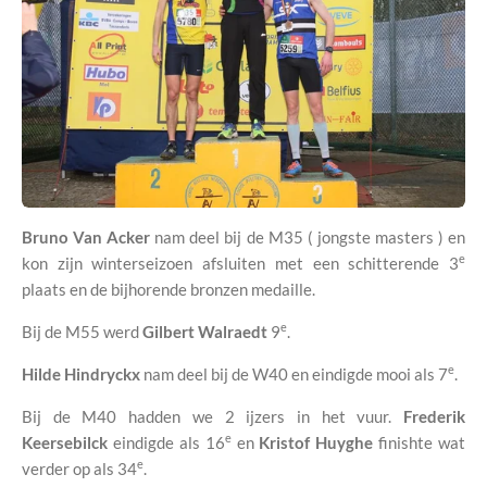
Bruno Van Acker
nam deel bij de M35 ( jongste masters ) en
e
kon zijn winterseizoen afsluiten met een schitterende 3
plaats en de bijhorende bronzen medaille.
e
Bij de M55 werd
Gilbert Walraedt
9
.
e
Hilde Hindryckx
nam deel bij de W40 en eindigde mooi als 7
.
Bij de M40 hadden we 2 ijzers in het vuur.
Frederik
e
Keersebilck
eindigde als 16
en
Kristof Huyghe
finishte wat
e
verder op als 34
.