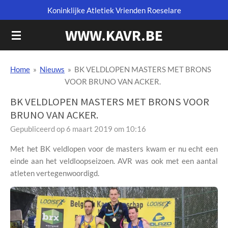
Koninklijke Atletiek Vrienden Roeselare
Ga
direct
WWW.KAVR.BE
naar
de
hoofdinhoud
Home
»
Nieuws
»
BK VELDLOPEN MASTERS MET BRONS
VOOR BRUNO VAN ACKER.
BK VELDLOPEN MASTERS MET BRONS VOOR
BRUNO VAN ACKER.
Gepubliceerd op 6 maart 2019 om 10:16
Met het BK veldlopen voor de masters kwam er nu echt een
einde aan het veldloopseizoen. AVR was ook met een aantal
atleten vertegenwoordigd.