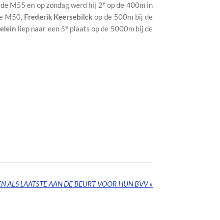
e
 de M55 en op zondag werd hij 2
op de 400m in
de M50,
Frederik Keersebilck
op de 500m bij de
e
elein
liep naar een 5
plaats op de 5000m bij de
N ALS LAATSTE AAN DE BEURT VOOR HUN BVV
»