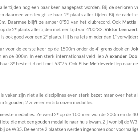
allertijden nog een paar keer aangepast worden. Bij de senioren 
e
en daarmee verstevigt ze haar 2
plaats aller tijden. Bij de cadett
00m. Daarmee blijft ze amper 0”50 van het clubrecord. Ook
Mattis
e
 op de 2
plaats allertijden met een tijd van 4’00”32.
Viktor Leenaert
e
 is ook goed voor een 2
plaats. Hij is nu iets minder dan 1” verwijder
ur
voor de eerste keer op de 1500m onder de 4’ grens dook en
Jok
 en de 800m. In een sterk internationaal veld liep
Alexander Do
e
 haar 3
beste tijd ooit met 53”75. Ook
Elise Meirlevede
liep naar e
s vaker zijn niet alle disciplines even sterk bezet maar over he
n 5 gouden, 2 zilveren en 5 bronzen medailles.
e
eeste medailles. Ze werd 2
op de 100m en won de 200m en de 4
lete die met een gouden medaille naar huis kwam. Zij won bij de W3
 bij de W35. De eerste 2 plaatsen werden ingenomen door voormalige