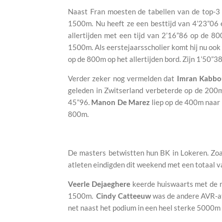
Naast Fran moesten de tabellen van de top-3 
1500m. Nu heeft ze een besttijd van 4’23”06 
allertijden met een tijd van 2’16”86 op de 8
1500m. Als eerstejaarsscholier komt hij nu ook
op de 800m op het allertijden bord. Zijn 1’50”38
Verder zeker nog vermelden dat
Imran Kabbo
geleden in Zwitserland verbeterde op de 200m
45”96.
Manon De Marez
liep op de 400m naar
800m.
De masters betwistten hun BK in Lokeren. Zoal
atleten eindigden dit weekend met een totaal va
Veerle Dejaeghere
keerde huiswaarts met de m
1500m.
Cindy Catteeuw
was de andere AVR-at
net naast het podium in een heel sterke 5000m