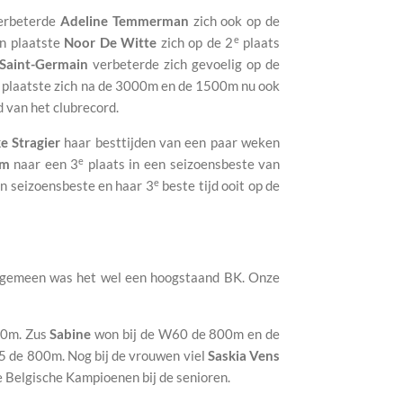
verbeterde
Adeline Temmerman
zich ook op de
e
en plaatste
Noor De Witte
zich op de 2
plaats
 Saint-Germain
verbeterde zich gevoelig op de
plaatste zich na de 3000m en de 1500m nu ook
d van het clubrecord.
e Stragier
haar besttijden van een paar weken
e
om
naar een 3
plaats in een seizoensbeste van
e
en seizoensbeste en haar 3
beste tijd ooit op de
t algemeen was het wel een hoogstaand BK. Onze
00m. Zus
Sabine
won bij de W60 de 800m en de
5 de 800m. Nog bij de vrouwen viel
Saskia Vens
 Belgische Kampioenen bij de senioren.