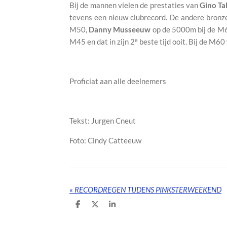
Bij de mannen vielen de prestaties van
Gino Tal
tevens een nieuw clubrecord. De andere bronz
M50,
Danny Musseeuw
op de 5000m bij de M
e
M45 en dat in zijn 2
beste tijd ooit. Bij de M6
Proficiat aan alle deelnemers
Tekst: Jurgen Cneut
Foto: Cindy Catteeuw
«
RECORDREGEN TIJDENS PINKSTERWEEKEND
D
D
S
e
e
h
l
e
a