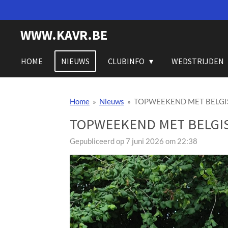
Ga
direct
WWW.KAVR.BE
naar
de
hoofdinhoud
HOME
NIEUWS
CLUBINFO
WEDSTRIJDEN
Home
»
Nieuws
»
TOPWEEKEND MET BELGIS
TOPWEEKEND MET BELGIS
Gepubliceerd op 7 juni 2026 om 22:38