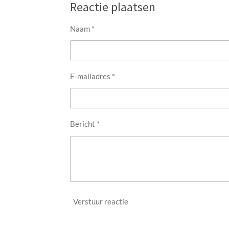
e
l
r
Reactie plaatsen
n
e
Naam *
E-mailadres *
Bericht *
Verstuur reactie