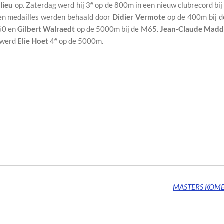
e
lieu
op. Zaterdag werd hij 3
op de 800m in een nieuw clubrecord bij
en medailles werden behaald door
Didier Vermote
op de 400m bij 
60 en
Gilbert Walraedt
op de 5000m bij de M65.
Jean-Claude Madd
e
0 werd
Elie Hoet
4
op de 5000m.
MASTERS KOME