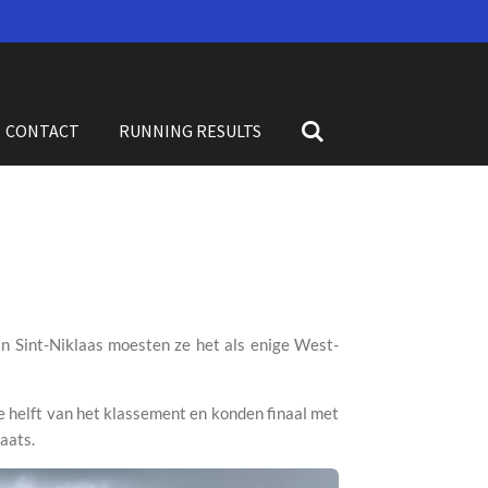
CONTACT
RUNNING RESULTS
In Sint-Niklaas moesten ze het als enige West-
helft van het klassement en konden finaal met
aats.