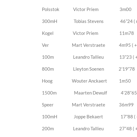
Polsstok Victor Priem 3m00
300mH Tobias Stevens 46”24 ( mi
Kogel Victor Priem 11m78
Ver Mart Verstraete 4m95 ( +0.
100m Leandro Tallieu 13”23 ( +2
800m Lleyton Soenen 2’19”78
Hoog Wouter Anckaert 1m50
1500m Maarten Dewulf 4’28”65 ( m
Speer Mart Verstraete 36m99
100mH Joppe Bekaert 17”88 ( +0
200m Leandro Tallieu 27”48 ( +