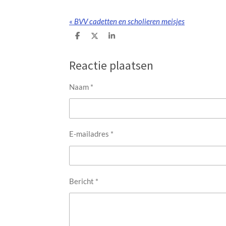
«
BVV cadetten en scholieren meisjes
D
D
S
e
e
h
l
e
a
e
l
r
Reactie plaatsen
n
e
Naam *
E-mailadres *
Bericht *