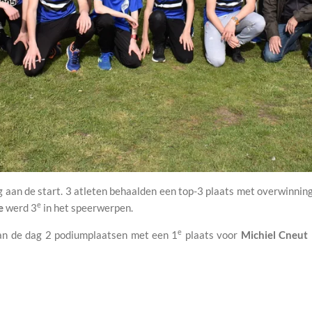
g aan de start. 3 atleten behaalden een top-3 plaats met overwinni
e
e
werd 3
in het speerwerpen.
e
van de dag 2 podiumplaatsen met een 1
plaats voor
Michiel Cneut