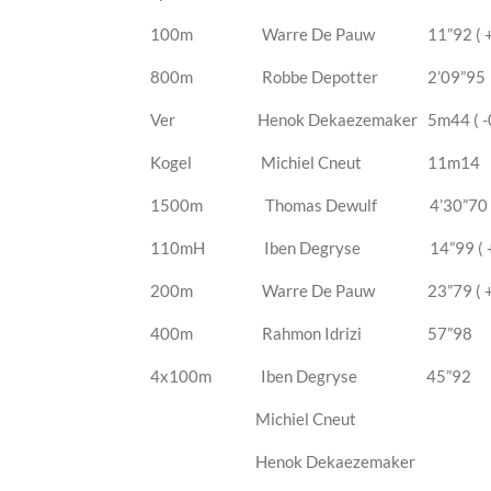
100m Warre De Pauw 11”92 ( +0
800m Robbe Depotter 2’09”95
Ver Henok Dekaezemaker 5m44 ( -0.
Kogel Michiel Cneut 11m14
1500m Thomas Dewulf 4’30”70
110mH Iben Degryse 14”99 ( +0.8 )
200m Warre De Pauw 23”79 ( +1.4 
400m Rahmon Idrizi 57”98
4x100m Iben Degryse 45”92
Michiel Cneut
Henok Dekaezemaker