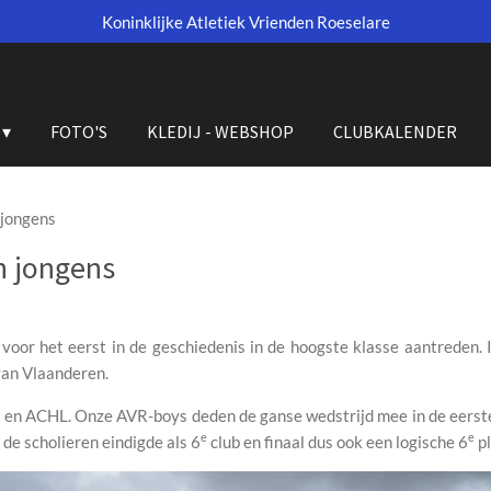
Koninklijke Atletiek Vrienden Roeselare
FOTO'S
KLEDIJ - WEBSHOP
CLUBKALENDER
 jongens
n jongens
oor het eerst in de geschiedenis in de hoogste klasse aantreden. 
an Vlaanderen.
en ACHL. Onze AVR-boys deden de ganse wedstrijd mee in de eerste 
e
e
de scholieren eindigde als 6
club en finaal dus ook een logische 6
pl