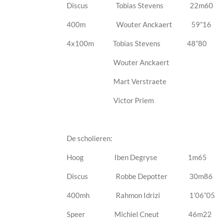
Discus Tobias Stevens 22m60
400m Wouter Anckaert 59”16
4x100m Tobias Stevens 48”80
Wouter Anckaert
Mart Verstraete
Victor Priem
De scholieren:
Hoog Iben Degryse 1m65
Discus Robbe Depotter 30m86
400mh Rahmon Idrizi 1’06”05
Speer Michiel Cneut 46m22