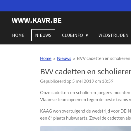
Ga
direct
WWW.KAVR.BE
naar
de
hoofdinhoud
HOME
NIEUWS
CLUBINFO
WEDSTRIJDEN
Home
»
Nieuws
»
BVV cadetten en scholieren
BVV cadetten en scholiere
Gepubliceerd op 5 mei 2019 om 18:59
Onze cadetten en scholieren jongens mochten v
Vlaamse team opnemen tegen de beste teams v
KAAG won overtuigend de wedstrijd voor DEIN 
e
een 6
plaats huiswaarts. Zowel de cadetten als 