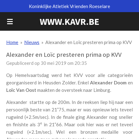
Koninklijke Atletiek Vrienden Roeselare
Ga
direct
WWW.KAVR.BE
naar
de
hoofdinhoud
Home
»
Nieuws
»
Alexander en Loïc presteren prima op KVV
Alexander en Loïc presteren prima op KVV
Gepubliceerd op 30 mei 2019 om 20:35
Op Hemelvaartsdag werd het KVV voor alle categorieën
georganiseerd in Heusden Zolder. Enkel
Alexander Doom
en
Loïc Van Oost
maakten de oversteek naar Limburg.
Alexander startte op de 200m. In de reeksen liep hij naar een
persoonlijk beste van 21”75, maar er was opnieuw iets teveel
rugwind (+2.5m/sec). In de finale ging Alexander nog sneller
e
en finishte als 3
in 21”66. Maar ook hier was er net teveel
rugwind (+2.1m/sec). Wel een bronzen medaille voor