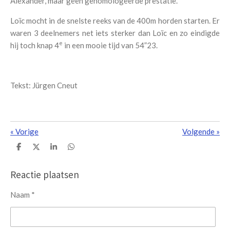
Alexander, maar geen gehomologeerde prestatie.
Loïc mocht in de snelste reeks van de 400m horden starten. Er
waren 3 deelnemers net iets sterker dan Loïc en zo eindigde
e
hij toch knap 4
in een mooie tijd van 54”23.
Tekst: Jürgen Cneut
«
Vorige
Volgende
»
D
D
S
D
e
e
h
e
l
e
a
l
e
l
r
e
Reactie plaatsen
n
e
n
Naam *