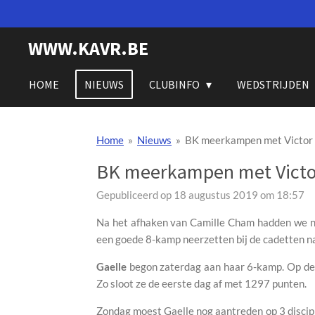
Ga
direct
WWW.KAVR.BE
naar
de
hoofdinhoud
HOME
NIEUWS
CLUBINFO
WEDSTRIJDEN
Home
»
Nieuws
»
BK meerkampen met Victor 
BK meerkampen met Victo
Gepubliceerd op 18 augustus 2019 om 18:57
Na het afhaken van Camille Cham hadden we no
een goede 8-kamp neerzetten bij de cadetten na
Gaelle
begon zaterdag aan haar 6-kamp. Op de 
Zo sloot ze de eerste dag af met 1297 punten.
Zondag moest Gaelle nog aantreden op 3 discipl