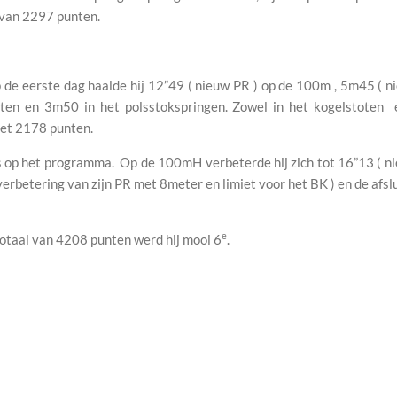
 van 2297 punten.
de eerste dag haalde hij 12”49 ( nieuw PR ) op de 100m , 5m45 ( n
ten en 3m50 in het polsstokspringen. Zowel in het kogelstoten e
t 2178 punten.
s op het programma. Op de 100mH verbeterde hij zich tot 16”13 ( ni
rbetering van zijn PR met 8meter en limiet voor het BK ) en de afsl
e
otaal van 4208 punten werd hij mooi 6
.