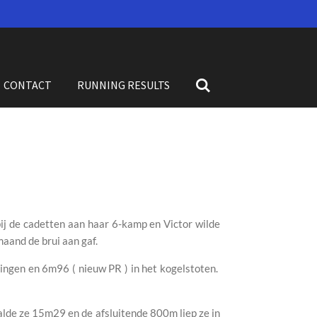
CONTACT
RUNNING RESULTS
j de cadetten aan haar 6-kamp en Victor wilde
aand de brui aan gaf.
ngen en 6m96 ( nieuw PR ) in het kogelstoten.
alde ze 15m29 en de afsluitende 800m liep ze in