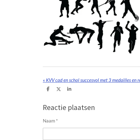
«
KVV cad en schol succesvol met 3 medailles en 
D
D
S
e
e
h
l
e
a
e
l
r
Reactie plaatsen
n
e
Naam *