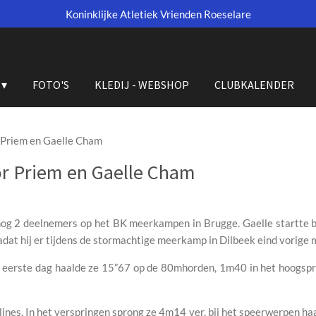
Koninklijke Atletiek Vrienden Roeselare
FOTO'S
KLEDIJ - WEBSHOP
CLUBKALENDER
Priem en Gaelle Cham
r Priem en Gaelle Cham
g 2 deelnemers op het BK meerkampen in Brugge. Gaelle startte bi
dat hij er tijdens de stormachtige meerkamp in Dilbeek eind vorige m
eerste dag haalde ze 15”67 op de 80mhorden, 1m40 in het hoogspri
ines. In het verspringen sprong ze 4m14 ver, bij het speerwerpen ha