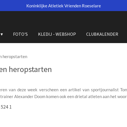
Koninklijke Atletiek Vrienden Roeselare
FOTO'S
KLEDIJ - WEBSHOP
CLUBKALENDER
n heropstarten
en heropstarten
ren van deze week verscheen een artikel van sportjournalist T
trainer Alexander Doom komen ook een drietal atleten aan het woord i
 524 1