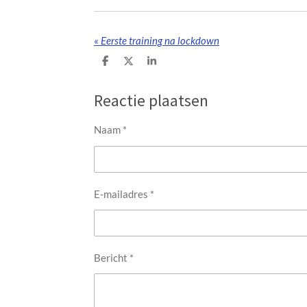
«
Eerste training na lockdown
D
D
S
e
e
h
l
e
a
e
l
r
Reactie plaatsen
n
e
Naam *
E-mailadres *
Bericht *