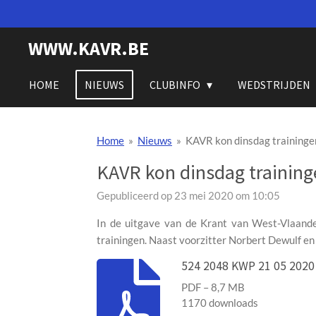
Ga
direct
WWW.KAVR.BE
naar
de
hoofdinhoud
HOME
NIEUWS
CLUBINFO
WEDSTRIJDEN
Home
»
Nieuws
»
KAVR kon dinsdag traininge
KAVR kon dinsdag training
Gepubliceerd op 23 mei 2020 om 10:05
In de uitgave van de Krant van West-Vlaande
trainingen. Naast voorzitter Norbert Dewulf en 
524 2048 KWP 21 05 2020
PDF – 8,7 MB
1170 downloads