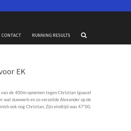
CONTACT
RUNNING RESULTS
 voor EK
s van de 400m opnemen tegen Christian Iguacel
er wat duwwerk en zo verzeilde Alexander op de
inish ook nog Christian. Zijn eindtijd was 47”00,