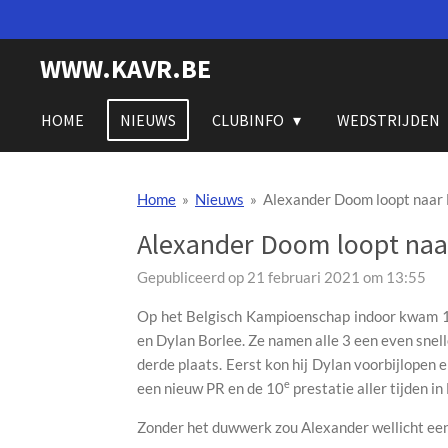
Ga
direct
WWW.KAVR.BE
naar
de
hoofdinhoud
HOME
NIEUWS
CLUBINFO
WEDSTRIJDEN
Home
»
Nieuws
»
Alexander Doom loopt naar B
Alexander Doom loopt naar 
Gepubliceerd op 21 februari 2021 om 13:55
Op het Belgisch Kampioenschap indoor kwam 1 
en Dylan Borlee. Ze namen alle 3 een even sne
derde plaats. Eerst kon hij Dylan voorbijlopen e
e
een nieuw PR en de 10
prestatie aller tijden i
Zonder het duwwerk zou Alexander wellicht ee