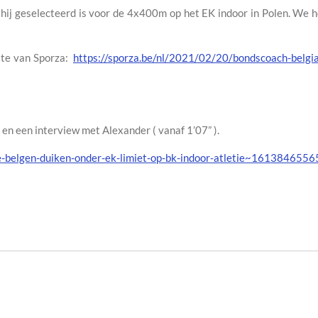
 hij geselecteerd is voor de 4x400m op het EK indoor in Polen. We
site van Sporza:
https://sporza.be/nl/2021/02/20/bondscoach-belgia
en een interview met Alexander ( vanaf 1’07” ).
de-belgen-duiken-onder-ek-limiet-op-bk-indoor-atletie~161384655