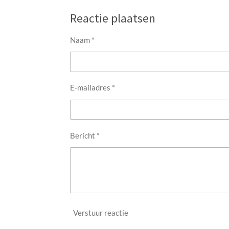
l
e
a
e
l
r
Reactie plaatsen
n
e
Naam *
E-mailadres *
Bericht *
Verstuur reactie