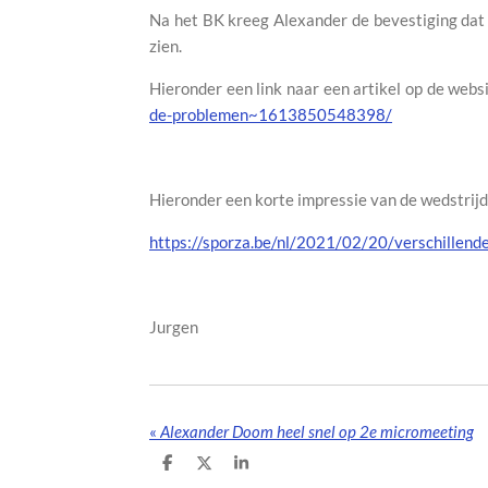
Na het BK kreeg Alexander de bevestiging dat
zien.
Hieronder een link naar een artikel op de web
de-problemen~1613850548398/
Hieronder een korte impressie van de wedstrijd 
https://sporza.be/nl/2021/02/20/verschillen
Jurgen
«
Alexander Doom heel snel op 2e micromeeting
D
D
S
e
e
h