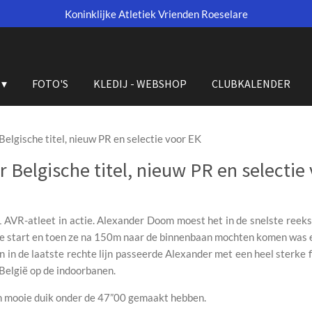
Koninklijke Atletiek Vrienden Roeselare
FOTO'S
KLEDIJ - WEBSHOP
CLUBKALENDER
elgische titel, nieuw PR en selectie voor EK
Belgische titel, nieuw PR en selectie
AVR-atleet in actie. Alexander Doom moest het in de snelste reek
lle start en toen ze na 150m naar de binnenbaan mochten komen was 
n in de laatste rechte lijn passeerde Alexander met een heel sterke f
n België op de indoorbanen.
n mooie duik onder de 47”00 gemaakt hebben.