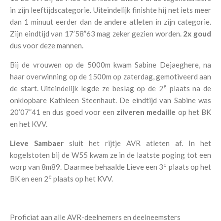
in zijn leeftijdscategorie. Uiteindelijk finishte hij net iets meer
dan 1 minuut eerder dan de andere atleten in zijn categorie.
Zijn eindtijd van 17’58”63 mag zeker gezien worden.
2x goud
dus voor deze mannen.
Bij de vrouwen op de 5000m kwam Sabine Dejaeghere, na
haar overwinning op de 1500m op zaterdag, gemotiveerd aan
e
de start. Uiteindelijk legde ze beslag op de 2
plaats na de
onklopbare Kathleen Steenhaut. De eindtijd van Sabine was
20’07”41 en dus goed voor een
zilveren medaille
op het BK
en het KVV.
Lieve Sambaer
sluit het rijtje AVR atleten af. In het
kogelstoten bij de W55 kwam ze in de laatste poging tot een
e
worp van 8m89. Daarmee behaalde Lieve een 3
plaats op het
e
BK en een 2
plaats op het KVV.
Proficiat aan alle AVR-deelnemers en deelneemsters