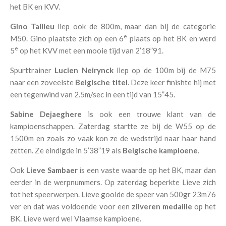
het BK en KVV.
Gino Tallieu
liep ook de 800m, maar dan bij de categorie
e
M50. Gino plaatste zich op een 6
plaats op het BK en werd
e
5
op het KVV met een mooie tijd van 2’18”91.
Spurttrainer
Lucien Neirynck
liep op de 100m bij de M75
naar een zoveelste
Belgische titel
. Deze keer finishte hij met
een tegenwind van 2.5m/sec in een tijd van 15”45.
Sabine Dejaeghere
is ook een trouwe klant van de
kampioenschappen. Zaterdag startte ze bij de W55 op de
1500m en zoals zo vaak kon ze de wedstrijd naar haar hand
zetten. Ze eindigde in 5’38”19 als
Belgische kampioene
.
Ook
Lieve Sambaer
is een vaste waarde op het BK, maar dan
eerder in de werpnummers. Op zaterdag beperkte Lieve zich
tot het speerwerpen. Lieve gooide de speer van 500gr 23m76
ver en dat was voldoende voor een
zilveren medaille
op het
BK. Lieve werd wel Vlaamse kampioene.