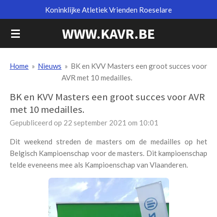
Koninklijke Atletiek Vrienden Roeselare
Ga
direct
WWW.KAVR.BE
naar
de
hoofdinhoud
Home
»
Nieuws
»
BK en KVV Masters een groot succes voor
AVR met 10 medailles.
BK en KVV Masters een groot succes voor AVR
met 10 medailles.
Gepubliceerd op 22 september 2021 om 10:01
Dit weekend streden de masters om de medailles op het
Belgisch Kampioenschap voor de masters. Dit kampioenschap
telde eveneens mee als Kampioenschap van Vlaanderen.