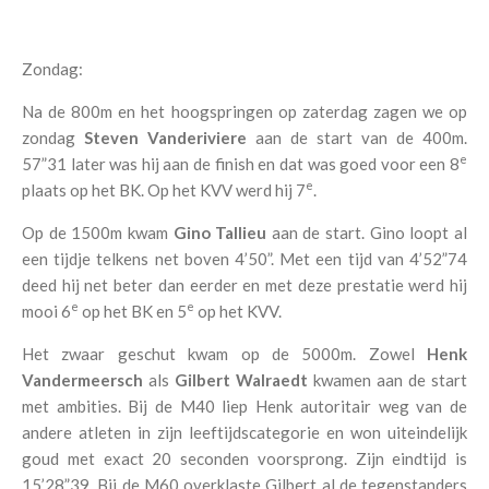
Zondag:
Na de 800m en het hoogspringen op zaterdag zagen we op
zondag
Steven Vanderiviere
aan de start van de 400m.
e
57”31 later was hij aan de finish en dat was goed voor een 8
e
plaats op het BK. Op het KVV werd hij 7
.
Op de 1500m kwam
Gino Tallieu
aan de start. Gino loopt al
een tijdje telkens net boven 4’50”. Met een tijd van 4’52”74
deed hij net beter dan eerder en met deze prestatie werd hij
e
e
mooi 6
op het BK en 5
op het KVV.
Het zwaar geschut kwam op de 5000m. Zowel
Henk
Vandermeersch
als
Gilbert Walraedt
kwamen aan de start
met ambities. Bij de M40 liep Henk autoritair weg van de
andere atleten in zijn leeftijdscategorie en won uiteindelijk
goud met exact 20 seconden voorsprong. Zijn eindtijd is
15’28”39. Bij de M60 overklaste Gilbert al de tegenstanders