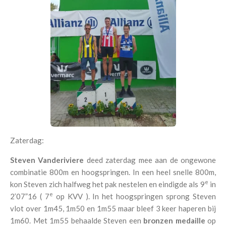
Zaterdag:
Steven Vanderiviere
deed zaterdag mee aan de ongewone
combinatie 800m en hoogspringen. In een heel snelle 800m,
e
kon Steven zich halfweg het pak nestelen en eindigde als 9
in
e
2’07”16 ( 7
op KVV ). In het hoogspringen sprong Steven
vlot over 1m45, 1m50 en 1m55 maar bleef 3 keer haperen bij
1m60. Met 1m55 behaalde Steven een
bronzen medaille
op