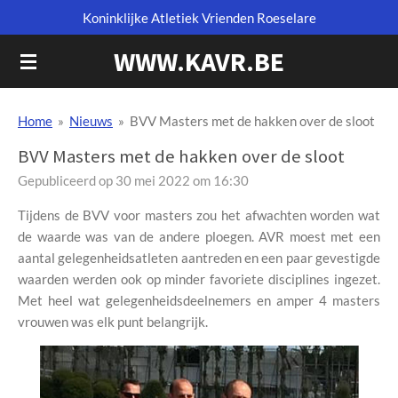
Koninklijke Atletiek Vrienden Roeselare
Ga
direct
WWW.KAVR.BE
naar
de
hoofdinhoud
Home
»
Nieuws
»
BVV Masters met de hakken over de sloot
BVV Masters met de hakken over de sloot
Gepubliceerd op 30 mei 2022 om 16:30
Tijdens de BVV voor masters zou het afwachten worden wat
de waarde was van de andere ploegen. AVR moest met een
aantal gelegenheidsatleten aantreden en een paar gevestigde
waarden werden ook op minder favoriete disciplines ingezet.
Met heel wat gelegenheidsdeelnemers en amper 4 masters
vrouwen was elk punt belangrijk.