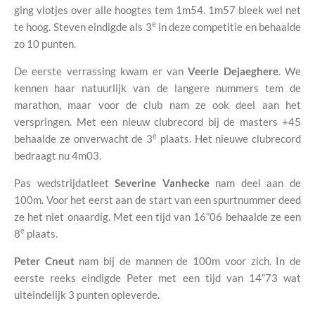
ging vlotjes over alle hoogtes tem 1m54. 1m57 bleek wel net
e
te hoog. Steven eindigde als 3
in deze competitie en behaalde
zo 10 punten.
De eerste verrassing kwam er van
Veerle Dejaeghere
. We
kennen haar natuurlijk van de langere nummers tem de
marathon, maar voor de club nam ze ook deel aan het
verspringen. Met een nieuw clubrecord bij de masters +45
e
behaalde ze onverwacht de 3
plaats. Het nieuwe clubrecord
bedraagt nu 4m03.
Pas wedstrijdatleet
Severine Vanhecke
nam deel aan de
100m. Voor het eerst aan de start van een spurtnummer deed
ze het niet onaardig. Met een tijd van 16”06 behaalde ze een
e
8
plaats.
Peter Cneut
nam bij de mannen de 100m voor zich. In de
eerste reeks eindigde Peter met een tijd van 14”73 wat
uiteindelijk 3 punten opleverde.