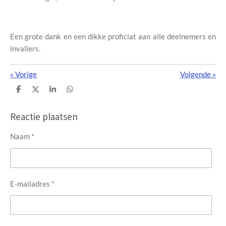
Een grote dank en een dikke proficiat aan alle deelnemers en
invallers.
«
Vorige
Volgende
»
D
D
S
D
e
e
h
e
l
e
a
l
e
l
r
e
Reactie plaatsen
n
e
n
Naam *
E-mailadres *