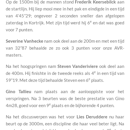
Op de 1500m bij de mannen stond
Frederik Keersebilck
aan
de startlijn. Hij liep mooi mee in het pak en eindigde in een tijd
van 4’45”29; ongeveer 2 seconden sneller dan afgelopen
e
zaterdag in Kortrijk. Met zijn tijd werd hij 6
en dat was goed
voor 7 punten.
Severine Vanhecke
nam ook deel aan de 200m en met een tijd
van 32”87 behaalde ze zo ook 3 punten voor onze AVR-
masters.
Na het hoogspringen nam
Steven Vanderiviere
ook deel aan
e
de 400m. Hij finishte in de tweede reeks als 4
in een tijd van
e
59”19. Met deze tijd behaalde Steven een 6
plaats.
Gino Tallieu
nam plaats aan de aanlooppiste voor het
verspringen. Na 3 beurten was de beste prestatie van Gino
e
4m28, goed voor een 9
plaats en de bijhorende 4 punten.
Na het discuswerpen was het voor
Lies Deruddere
nu haar
beurt op de 3000m, een discipline die haar veel beter ligt. Na
e