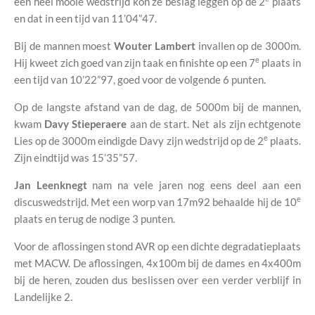
een heel mooie wedstrijd kon ze beslag leggen op de 2
plaats
en dat in een tijd van 11’04”47.
Bij de mannen moest
Wouter Lambert
invallen op de 3000m.
e
Hij kweet zich goed van zijn taak en finishte op een 7
plaats in
een tijd van 10’22”97, goed voor de volgende 6 punten.
Op de langste afstand van de dag, de 5000m bij de mannen,
kwam
Davy Stieperaere
aan de start. Net als zijn echtgenote
e
Lies op de 3000m eindigde Davy zijn wedstrijd op de 2
plaats.
Zijn eindtijd was 15’35”57.
Jan Leenknegt
nam na vele jaren nog eens deel aan een
e
discuswedstrijd. Met een worp van 17m92 behaalde hij de 10
plaats en terug de nodige 3 punten.
Voor de aflossingen stond AVR op een dichte degradatieplaats
met MACW. De aflossingen, 4x100m bij de dames en 4x400m
bij de heren, zouden dus beslissen over een verder verblijf in
Landelijke 2.