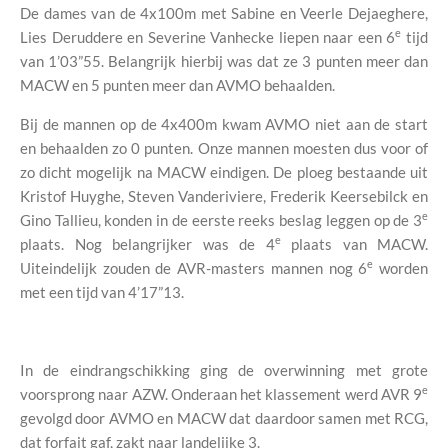
De dames van de 4x100m met Sabine en Veerle Dejaeghere,
e
Lies Deruddere en Severine Vanhecke liepen naar een 6
tijd
van 1’03”55. Belangrijk hierbij was dat ze 3 punten meer dan
MACW en 5 punten meer dan AVMO behaalden.
Bij de mannen op de 4x400m kwam AVMO niet aan de start
en behaalden zo 0 punten. Onze mannen moesten dus voor of
zo dicht mogelijk na MACW eindigen. De ploeg bestaande uit
Kristof Huyghe, Steven Vanderiviere, Frederik Keersebilck en
e
Gino Tallieu, konden in de eerste reeks beslag leggen op de 3
e
plaats. Nog belangrijker was de 4
plaats van MACW.
e
Uiteindelijk zouden de AVR-masters mannen nog 6
worden
met een tijd van 4’17”13.
In de eindrangschikking ging de overwinning met grote
e
voorsprong naar AZW. Onderaan het klassement werd AVR 9
gevolgd door AVMO en MACW dat daardoor samen met RCG,
dat forfait gaf, zakt naar landelijke 3.