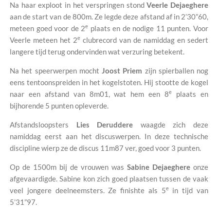
Na haar exploot in het verspringen stond
Veerle Dejaeghere
aan de start van de 800m. Ze legde deze afstand af in 2’30”60,
e
meteen goed voor de 2
plaats en de nodige 11 punten. Voor
e
Veerle meteen het 2
clubrecord van de namiddag en sedert
langere tijd terug ondervinden wat verzuring betekent.
Na het speerwerpen mocht
Joost Priem
zijn spierballen nog
eens tentoonspreiden in het kogelstoten. Hij stootte de kogel
e
naar een afstand van 8m01, wat hem een 8
plaats en
bijhorende 5 punten opleverde.
Afstandsloopsters
Lies Deruddere
waagde zich deze
namiddag eerst aan het discuswerpen. In deze technische
discipline wierp ze de discus 11m87 ver, goed voor 3 punten.
Op de 1500m bij de vrouwen was
Sabine Dejaeghere
onze
afgevaardigde. Sabine kon zich goed plaatsen tussen de vaak
e
veel jongere deelneemsters. Ze finishte als 5
in tijd van
5’31”97.