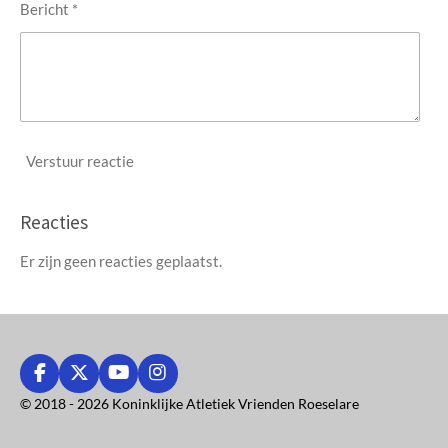
Bericht *
Verstuur reactie
Reacties
Er zijn geen reacties geplaatst.
F
X
Y
I
a
o
n
© 2018 - 2026 Koninklijke Atletiek Vrienden Roeselare
c
u
s
e
T
t