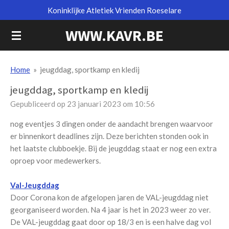
Koninklijke Atletiek Vrienden Roeselare
Ga
direct
WWW.KAVR.BE
naar
de
hoofdinhoud
Home
»
jeugddag, sportkamp en kledij
jeugddag, sportkamp en kledij
Gepubliceerd op 23 januari 2023 om 10:56
nog eventjes 3 dingen onder de aandacht brengen waarvoor
er binnenkort deadlines zijn. Deze berichten stonden ook in
het laatste clubboekje. Bij de jeugddag staat er nog een extra
oproep voor medewerkers.
Val-Jeugddag
Door Corona kon de afgelopen jaren de VAL-jeugddag niet
georganiseerd worden. Na 4 jaar is het in 2023 weer zo ver.
De VAL-jeugddag gaat door op 18/3 en is een halve dag vol