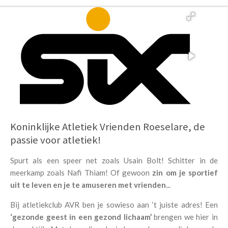
e
l
r
e
n
e
n
Koninklijke Atletiek Vrienden Roeselare, de
passie voor atletiek!
Spurt als een speer net zoals Usain Bolt!
Schitter in de
meerkamp zoals Nafi Thiam!
Of gewoon
zin om je sportief
uit te leven en je te amuseren met vrienden
...
Bij atletiekclub AVR ben je sowieso aan ‘t juiste adres! Een
‘
gezonde geest in een gezond lichaam
’
brengen we hier in