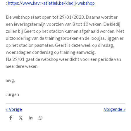
:
https://www.kavr-atletiek.be/kledij-webshop
De webshop staat open tot 29/01/2023. Daarna wordt er
een leveringstermijn voorzien van 8 tot 10 weken. De kledij
zullen bij Geert op het stadion kunnen afgehaald worden. Met
uitzondering van de trainingsbroeken en de loopjas, liggen er
op het stadion pasmaten. Geert is deze week op dinsdag,
woensdag en donderdag op training aanwezig.
Na 29/01 gaat de webshop weer dicht voor een periode van
meerdere weken.
mvg,
Jurgen
«
Vorige
Volgende
»
D
D
S
D
e
e
h
e
l
e
a
l