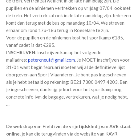
de trein. Vertrek zal wellicht in de late namiddag zijn. De
pupillen en de miniemen vertrekken op vrijdag 07/04, ook met
de trein. Het vertrek zal ook in de late namiddag zijn. Iedereen
komt dan terug met de bus op maandag 10/04. We streven
ernaar om rond 17u-18u terug in Roeselare te zijn.
Voor de pupillen en de miniemen kost het sportkamp €185,
vanaf cadet is dat €285.
INSCHRIJVEN
: inschrijven kan op het volgende
mailadres:
petercneut@gmail.com
. Je MOET inschrijven voor
31/01 want begin februari moeten wij al de definitieve lijst
doorgeven aan Sport Vlaanderen. Je bent pas ingeschreven
als je hebt betaald op rekening: BE21 7380 0497 4203. Ben
je ingeschreven, dan krijg je kort voor het sportkamp nog
concrete info ivm de bagage, vertrekuren, wat je nodig hebt,
…
De webshop van Field ivm de vrijetijdskledij van AVR staat
online.
je kan die terugvinden via de website van KAVR