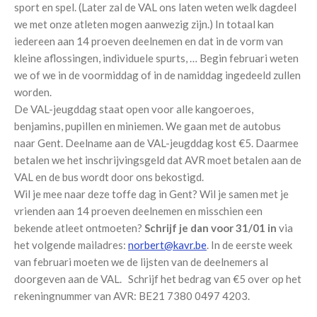
sport en spel. (Later zal de VAL ons laten weten welk dagdeel
we met onze atleten mogen aanwezig zijn.) In totaal kan
iedereen aan 14 proeven deelnemen en dat in de vorm van
kleine aflossingen, individuele spurts, … Begin februari weten
we of we in de voormiddag of in de namiddag ingedeeld zullen
worden.
De VAL-jeugddag staat open voor alle kangoeroes,
benjamins, pupillen en miniemen. We gaan met de autobus
naar Gent. Deelname aan de VAL-jeugddag kost €5. Daarmee
betalen we het inschrijvingsgeld dat AVR moet betalen aan de
VAL en de bus wordt door ons bekostigd.
Wil je mee naar deze toffe dag in Gent? Wil je samen met je
vrienden aan 14 proeven deelnemen en misschien een
bekende atleet ontmoeten?
Schrijf je dan voor 31/01 in
via
het volgende mailadres:
norbert@kavr.be
. In de eerste week
van februari moeten we de lijsten van de deelnemers al
doorgeven aan de VAL. Schrijf het bedrag van €5 over op het
rekeningnummer van AVR: BE21 7380 0497 4203.