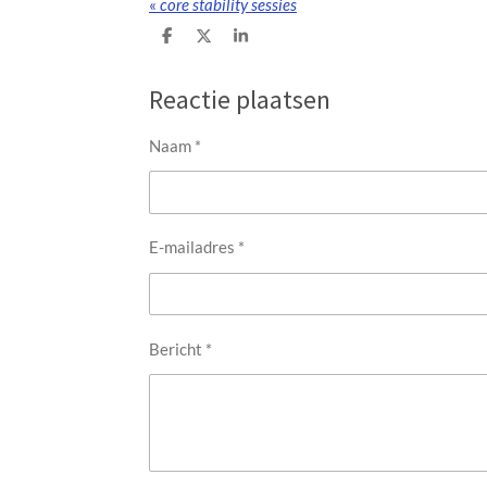
«
core stability sessies
D
D
S
e
e
h
l
e
a
e
l
r
Reactie plaatsen
n
e
Naam *
E-mailadres *
Bericht *