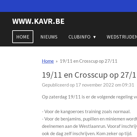
Ga
direct
WWW.KAVR.BE
naar
de
hoofdinhoud
HOME
NIEUWS
CLUBINFO
WEDSTRIJDE
Home
»
19/11 en Crosscup op 27/11
19/11 en Crosscup op 27/1
Gepubliceerd op 17 november 2022 om 09:31
Op zaterdag 19/11 is er de volgende regeling vo
- Voor de kangoeroes training zoals normaal.
- Voor de benjamins, pupillen en miniemen wordt
deelnemen aan de Westlaanrun. Vooraf inschri
ook de dag zelf inschrijven. Kom zeker op tijd.