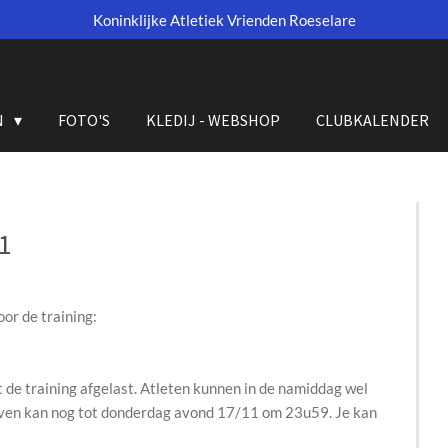
Koninklijke Atletiek Vrienden Roeselare
N
FOTO'S
KLEDIJ - WEBSHOP
CLUBKALENDER
1
or de training:
 de training afgelast. Atleten kunnen in de namiddag wel
jven kan nog tot donderdag avond 17/11 om 23u59. Je kan