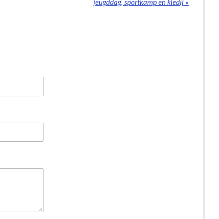
jeugddag, sportkamp en kledij
»