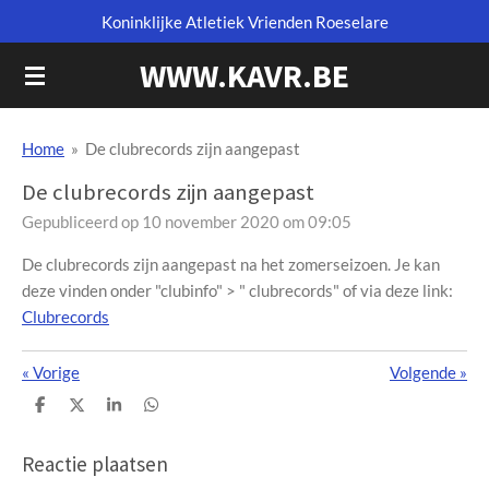
Koninklijke Atletiek Vrienden Roeselare
Ga
direct
WWW.KAVR.BE
naar
de
hoofdinhoud
Home
»
De clubrecords zijn aangepast
De clubrecords zijn aangepast
Gepubliceerd op 10 november 2020 om 09:05
De clubrecords zijn aangepast na het zomerseizoen. Je kan
deze vinden onder "clubinfo" > " clubrecords" of via deze link:
Clubrecords
«
Vorige
Volgende
»
D
D
S
D
e
e
h
e
l
e
a
l
e
l
r
e
Reactie plaatsen
n
e
n