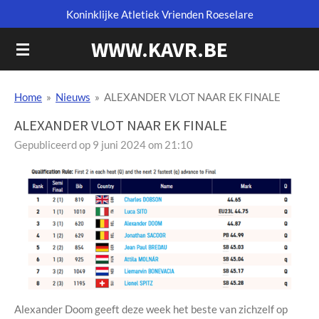
Koninklijke Atletiek Vrienden Roeselare
Ga
direct
WWW.KAVR.BE
naar
de
hoofdinhoud
Home
»
Nieuws
»
ALEXANDER VLOT NAAR EK FINALE
ALEXANDER VLOT NAAR EK FINALE
Gepubliceerd op 9 juni 2024 om 21:10
Alexander Doom geeft deze week het beste van zichzelf op