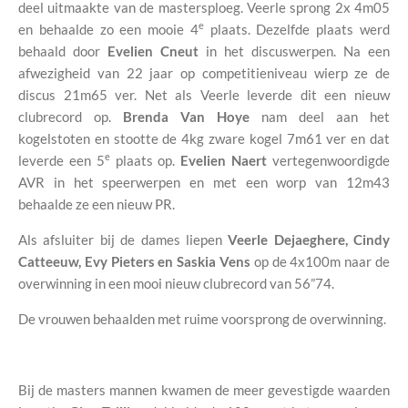
deel uitmaakte van de mastersploeg. Veerle sprong 2x 4m05
e
en behaalde zo een mooie 4
plaats. Dezelfde plaats werd
behaald door
Evelien Cneut
in het discuswerpen. Na een
afwezigheid van 22 jaar op competitieniveau wierp ze de
discus 21m65 ver. Net als Veerle leverde dit een nieuw
clubrecord op.
Brenda Van Hoye
nam deel aan het
kogelstoten en stootte de 4kg zware kogel 7m61 ver en dat
e
leverde een 5
plaats op.
Evelien Naert
vertegenwoordigde
AVR in het speerwerpen en met een worp van 12m43
behaalde ze een nieuw PR.
Als afsluiter bij de dames liepen
Veerle Dejaeghere, Cindy
Catteeuw, Evy Pieters en Saskia Vens
op de 4x100m naar de
overwinning in een mooi nieuw clubrecord van 56”74.
De vrouwen behaalden met ruime voorsprong de overwinning.
Bij de masters mannen kwamen de meer gevestigde waarden