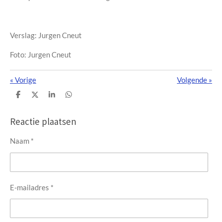
Verslag: Jurgen Cneut
Foto: Jurgen Cneut
«
Vorige
Volgende
»
D
D
S
D
e
e
h
e
l
e
a
l
e
l
r
e
Reactie plaatsen
n
e
n
Naam *
E-mailadres *