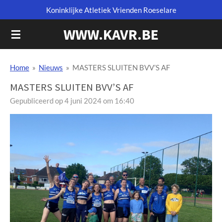
Koninklijke Atletiek Vrienden Roeselare
Ga
direct
WWW.KAVR.BE
naar
de
hoofdinhoud
Home
»
Nieuws
»
MASTERS SLUITEN BVV’S AF
MASTERS SLUITEN BVV’S AF
Gepubliceerd op 4 juni 2024 om 16:40