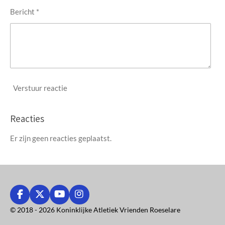
Bericht *
Verstuur reactie
Reacties
Er zijn geen reacties geplaatst.
F
X
Y
I
a
o
n
© 2018 - 2026 Koninklijke Atletiek Vrienden Roeselare
c
u
s