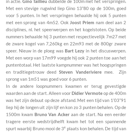
in actie.
Gino Taillieu
dubbelde de 100m met het verspringen.
Met een stevige rugwind liep Gino 13”80 op de 100m, goed
voor 5 punten. In het verspringen behaalde hij ook 5 punten
met een sprong van 4m52. Ook
Joost Priem
nam deel aan 2
disciplines, nl. het speerwerpen en het kogelstoten. Op beide
nummers behaalde hij 3 punten met respectievelijk 7m27 met
de zware kogel van 7,260kg en 22m93 met de 800gr zware
speer. Nieuw in de ploeg was
Bart Lezy
in het discuswerpen.
Met een worp van 17m99 voegde hij ook 2 punten toe aan het
puntentotaal. Het laatste kampnummer was het hoogspringen
en traditiegetrouw deed
Steven Vanderiviere
mee. Zijn
sprong van 1m51 was goed voor 6 punten.
In de andere loopnummers kwamen er terug gevestigde
waarden aan de start. Alleen voor
Didier Vermote
op de 400m
was het zijn debuut op deze afstand. Met een tijd van 1’03”91
liep hij de longen uit zijn lijf en kon zo 3 punten behalen. Op de
1500m kwam
Bruno Van Acker
aan de start. Na een eerder
tragere eerste wedstrijdhelft kwam het tot een spannende
e
spurt waarbij Bruno mooi de 3
plaats kon behalen. De tijd van