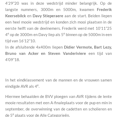
4’29”20 was in deze wedstrijd minder belangrijk. Op de
langste nummers, 3000m en 5000m, kwamen
Frederik
Keersebilck
en
Davy Stieperaere
aan de start. Beiden liepen
een heel mooie wedstrijd en konden zich mooi plaatsen in de
eerste helft van de deelnemers. Frederik werd met 10’11”25
e
e
4
op de 3000m en Davy liep als 5
binnen op de 5000m in een
tijd van 16’12”10.
In de afsluitende 4x400m liepen
Didier Vermote, Bart Lezy,
Bruno van Acker en Steven Vanderiviere
een tijd van
4’09”18.
In het eindklassement van de mannen en de vrouwen samen
e
eindigde AVR als 4
.
Hiermee behaalden de BVV ploegen van AVR tijdens de lente
mooie resultaten met een A-finaleplaats voor de pup en min in
september, de overwinning van de cadetten en scholieren en
e
de 5
plaats voor de Alle Categorieën.