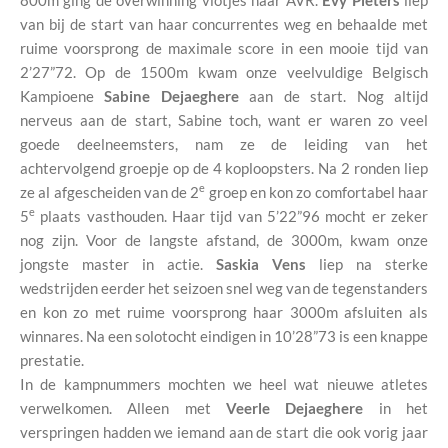
800m ging de overwinning vlotjes naar AVR.
Evy Pieters
liep
van bij de start van haar concurrentes weg en behaalde met
ruime voorsprong de maximale score in een mooie tijd van
2’27”72. Op de 1500m kwam onze veelvuldige Belgisch
Kampioene
Sabine Dejaeghere
aan de start. Nog altijd
nerveus aan de start, Sabine toch, want er waren zo veel
goede deelneemsters, nam ze de leiding van het
achtervolgend groepje op de 4 koploopsters. Na 2 ronden liep
e
ze al afgescheiden van de 2
groep en kon zo comfortabel haar
e
5
plaats vasthouden. Haar tijd van 5’22”96 mocht er zeker
nog zijn. Voor de langste afstand, de 3000m, kwam onze
jongste master in actie.
Saskia Vens
liep na sterke
wedstrijden eerder het seizoen snel weg van de tegenstanders
en kon zo met ruime voorsprong haar 3000m afsluiten als
winnares. Na een solotocht eindigen in 10’28”73 is een knappe
prestatie.
In de kampnummers mochten we heel wat nieuwe atletes
verwelkomen. Alleen met
Veerle Dejaeghere
in het
verspringen hadden we iemand aan de start die ook vorig jaar