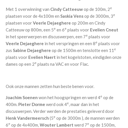
e
Met 1 overwinning van
Cindy Catteeuw
op de 100m, 2
e
plaatsen voor de 4x100m en
Saskia Vens
op de 3000m, 3
plaatsen voor
Veerle Dejaeghere
op 200m en Cindy
e
e
Catteeuw op 800m, een 5
en 6
plaats voor
Evelien Cneut
e
in het speerwerpen en discuswerpen, een 7
plaats voor
e
Veerle Dejaeghere
in het verspringen en een 8
plaats voor
e
zus
Sabine Dejaeghere
op de 1500m en tenslotte een 11
plaats voor
Evelien Naert
in het kogelstoten, eindigden onze
e
dames op een 2
plaats na VAC en voor Flac.
Ook onze mannen zetten hun beste benen voor.
e
Joachim Soenen
won het hoogspringen en werd 4
op de
e
400m.
Pieter Dorme
werd ook 4
, maar dan in het
discuswerpen. Verder werden de prestaties geleverd door
e
Henk Vandermeersch
(5
op de 3000m ), de mannen werden
e
e
6
op de 4x400m,
Wouter Lambert
werd 7
op de 1500m,