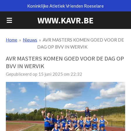
Koninklijke Atletiek Vrienden Roeselare
Ga
direct
WWW.KAVR.BE
naar
de
hoofdinhoud
Home
»
Nieuws
»
AVR MASTERS KOMEN GOED VOOR DE
DAG OP BVV IN WERVIK
AVR MASTERS KOMEN GOED VOOR DE DAG OP
BVV IN WERVIK
Gepubliceerd op 15 juni 2025 om 22:32