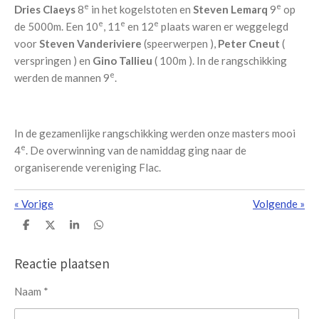
e
e
Dries Claeys
8
in het kogelstoten en
Steven Lemarq
9
op
e
e
e
de 5000m. Een 10
, 11
en 12
plaats waren er weggelegd
voor
Steven Vanderiviere
(speerwerpen ),
Peter Cneut
(
verspringen ) en
Gino Tallieu
( 100m ). In de rangschikking
e
werden de mannen 9
.
In de gezamenlijke rangschikking werden onze masters mooi
e
4
. De overwinning van de namiddag ging naar de
organiserende vereniging Flac.
«
Vorige
Volgende
»
D
D
S
D
e
e
h
e
l
e
a
l
e
l
r
e
Reactie plaatsen
n
e
n
Naam *