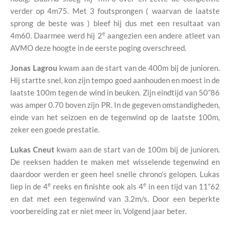
verder op 4m75. Met 3 foutsprongen ( waarvan de laatste
sprong de beste was ) bleef hij dus met een resultaat van
e
4m60. Daarmee werd hij 2
aangezien een andere atleet van
AVMO deze hoogte in de eerste poging overschreed.
Jonas Lagrou
kwam aan de start van de 400m bij de junioren.
Hij startte snel, kon zijn tempo goed aanhouden en moest in de
laatste 100m tegen de wind in beuken. Zijn eindtijd van 50”86
was amper 0.70 boven zijn PR. In de gegeven omstandigheden,
einde van het seizoen en de tegenwind op de laatste 100m,
zeker een goede prestatie.
Lukas Cneut
kwam aan de start van de 100m bij de junioren.
De reeksen hadden te maken met wisselende tegenwind en
daardoor werden er geen heel snelle chrono’s gelopen. Lukas
e
e
liep in de 4
reeks en finishte ook als 4
in een tijd van 11”62
en dat met een tegenwind van 3.2m/s. Door een beperkte
voorbereiding zat er niet meer in. Volgend jaar beter.