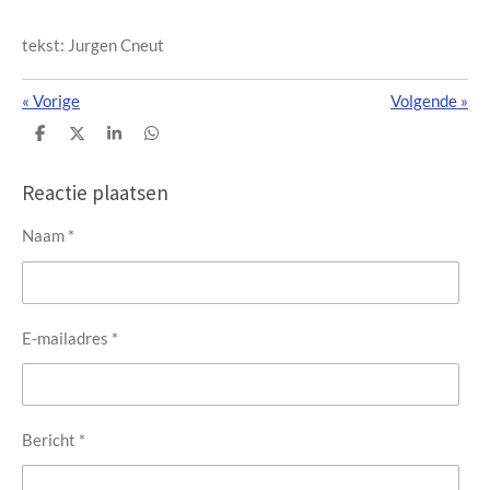
tekst: Jurgen Cneut
«
Vorige
Volgende
»
D
D
S
D
e
e
h
e
l
e
a
l
e
l
r
e
Reactie plaatsen
n
e
n
Naam *
E-mailadres *
Bericht *