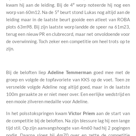
e
kwam hij aan de leiding. Bij de 4
worp noteerde hij nog een
e
worp van 60m12. Na de 5
beurt stond Lukas nog altijd aan de
leiding maar in de laatste beurt gooide een atleet van ROBA
plots 63m98. Bij zijn laatste worp landde de speer na 61m23,
terug een nieuw PR en clubrecord, maar net onvoldoende voor
de overwinning. Toch zeker een competitie om heel trots op te
zijn.
Bij de beloften liep
Adeline Temmerman
goed mee met de
groep en volgde de topfavoriete van KKS op de voet. Toen ze
versnelde volgde Adeline nog altijd goed, maar in de laatste
100m geraakte ze er niet meer over. Een eerlijke wedstrijd en
een mooie zilveren medaille voor Adeline.
In het polsstokspringen kwam
Victor Priem
aan de start van
de competitie bij de beloften. Na zijn blessure lag hij een lange
tijd stil. Op zijn aanvangshoogte van 4m60 had hij 2 pogingen
nodig. Daarna sloeg hij 4m70 over en zette de competitie