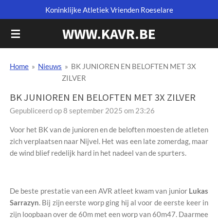
Koninklijke Atletiek Vrienden Roeselare
Ga
direct
WWW.KAVR.BE
naar
de
hoofdinhoud
Home
»
Nieuws
»
BK JUNIOREN EN BELOFTEN MET 3X
ZILVER
BK JUNIOREN EN BELOFTEN MET 3X ZILVER
Gepubliceerd op 8 september 2025 om 23:26
Voor het BK van de junioren en de beloften moesten de atleten
zich verplaatsen naar Nijvel. Het was een late zomerdag, maar
de wind blief redelijk hard in het nadeel van de spurters.
De beste prestatie van een AVR atleet kwam van junior
Lukas
Sarrazyn
. Bij zijn eerste worp ging hij al voor de eerste keer in
zijn loopbaan over de 60m met een worp van 60m47. Daarmee