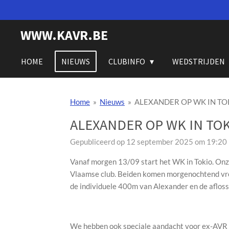
Ga
direct
WWW.KAVR.BE
naar
de
hoofdinhoud
HOME
NIEUWS
CLUBINFO
WEDSTRIJDEN
Home
»
Nieuws
»
ALEXANDER OP WK IN TO
ALEXANDER OP WK IN TO
Gepubliceerd op 12 september 2025 om 19:20
Vanaf morgen 13/09 start het WK in Tokio. On
Vlaamse club. Beiden komen morgenochtend vroeg
de individuele 400m van Alexander en de aflo
We hebben ook speciale aandacht voor ex-AVR