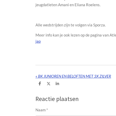
jeugdatleten Amani en Eliana Roelens.
Alle wedstrijden zijn te volgen via Sporza.
Meer info kan je ook lezen op de pagina van Atl
jap
«
BK JUNIOREN EN BELOFTEN MET 3X ZILVER
D
D
S
e
e
h
l
e
a
e
l
r
Reactie plaatsen
n
e
Naam *