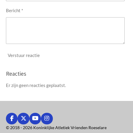
Bericht *
Verstuur reactie
Reacties
Er zijn geen reacties geplaatst.
F
X
Y
I
a
o
n
© 2018 - 2026 Koninklijke Atletiek Vrienden Roeselare
c
u
s