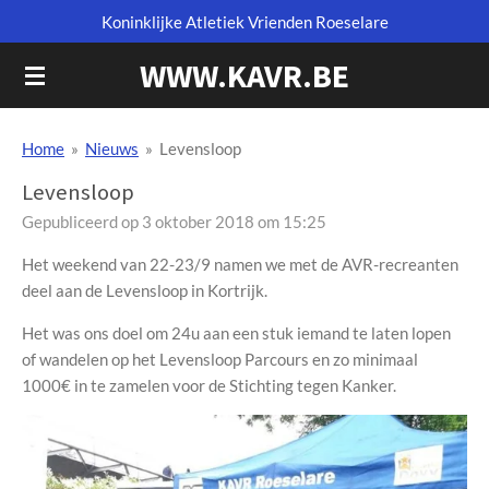
Koninklijke Atletiek Vrienden Roeselare
Ga
direct
WWW.KAVR.BE
naar
de
hoofdinhoud
Home
»
Nieuws
»
Levensloop
Levensloop
Gepubliceerd op 3 oktober 2018 om 15:25
Het weekend van 22-23/9 namen we met de AVR-recreanten
deel aan de Levensloop in Kortrijk.
Het was ons doel om 24u aan een stuk iemand te laten lopen
of wandelen op het Levensloop Parcours en zo minimaal
1000€ in te zamelen voor de Stichting tegen Kanker.