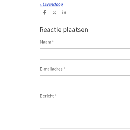
«
Levensloop
D
D
S
e
e
h
l
e
a
e
l
r
Reactie plaatsen
n
e
Naam *
E-mailadres *
Bericht *