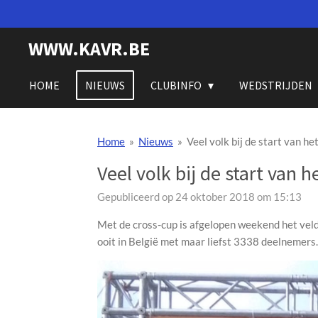
Ga
direct
WWW.KAVR.BE
naar
de
hoofdinhoud
HOME
NIEUWS
CLUBINFO
WEDSTRIJDEN
Home
»
Nieuws
»
Veel volk bij de start van h
Veel volk bij de start van 
Gepubliceerd op 24 oktober 2018 om 15:13
Met de cross-cup is afgelopen weekend het veldl
ooit in België met maar liefst 3338 deelnemers