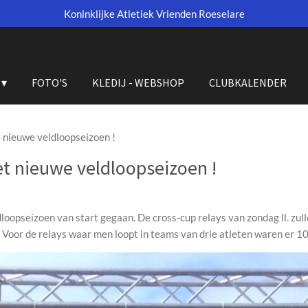
Koninklijke Atletiek Vrienden Roeselare
FOTO'S
KLEDIJ - WEBSHOP
CLUBKALENDER
et nieuwe veldloopseizoen !
het nieuwe veldloopseizoen !
oopseizoen van start gegaan. De cross-cup relays van zondag ll. zull
. Voor de relays waar men loopt in teams van drie atleten waren er 