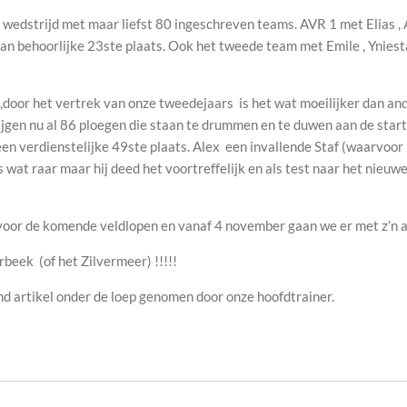
e wedstrijd met maar liefst 80 ingeschreven teams. AVR 1 met Elias ,
dan behoorlijke 23ste
plaats. Ook het tweede team met Emile , Ynies
n ,door het vertrek van onze tweedejaars is het wat moeilijker dan a
ijgen nu al 86 ploegen die staan te drummen en te duwen aan de startli
een verdienstelijke 49ste
plaats. Alex een invallende Staf (waarvoor
wat raar maar hij deed het voortreffelijk en als test naar het nieuwe
oor de komende veldlopen en vanaf 4 november gaan we er met z’n a
eek (of het Zilvermeer) !!!!!
d artikel onder de loep genomen door onze hoofdtrainer.