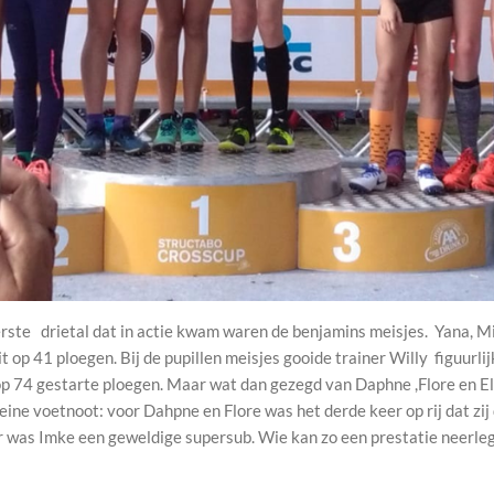
rste drietal dat in actie kwam waren de benjamins meisjes. Yana, Mi
t op 41 ploegen. Bij de pupillen meisjes gooide trainer Willy figuurlij
p 74 gestarte ploegen. Maar wat dan gezegd van Daphne ,Flore en El
ne voetnoot: voor Dahpne en Flore was het derde keer op rij dat zij d
or was Imke een geweldige supersub. Wie kan zo een prestatie neerleg