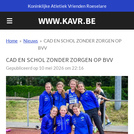
Koninklijke Atletiek Vrienden Roeselare
Ga
direct
WWW.KAVR.BE
naar
de
hoofdinhoud
Home
»
Nieuws
»
CAD EN SCHOL ZONDER ZORGEN OP
BVV
CAD EN SCHOL ZONDER ZORGEN OP BVV
Gepubliceerd op 10 mei 2026 om 22:16