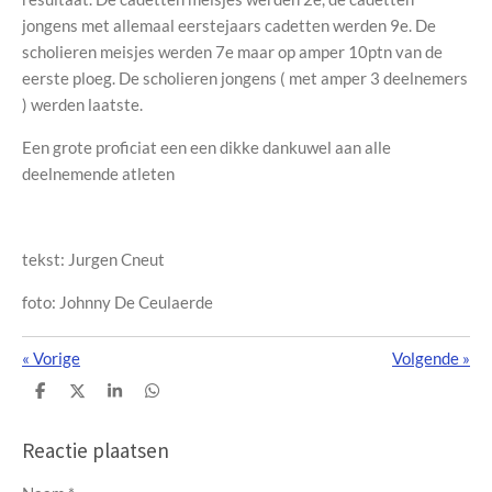
jongens met allemaal eerstejaars cadetten werden 9e. De
scholieren meisjes werden 7e maar op amper 10ptn van de
eerste ploeg. De scholieren jongens ( met amper 3 deelnemers
) werden laatste.
Een grote proficiat een een dikke dankuwel aan alle
deelnemende atleten
tekst: Jurgen Cneut
foto: Johnny De Ceulaerde
«
Vorige
Volgende
»
D
D
S
D
e
e
h
e
l
e
a
l
e
l
r
e
Reactie plaatsen
n
e
n