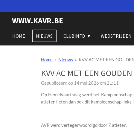
Ga
direct
WWW.KAVR.BE
naar
de
hoofdinhoud
HOME
NIEUWS
CLUBINFO
WEDSTRIJDEN
Home
»
Nieuws
»
KVV AC MET EEN GOUDE
KVV AC MET EEN GOUDEN
Gepubliceerd op 14 mei 2026 om 21:11
Op Hemelvaartsdag werd het Kampioenschap v
atleten lieten dan ook dit kampioenschap links 
AVR werd vertegenwoordigd door 7 atleten.