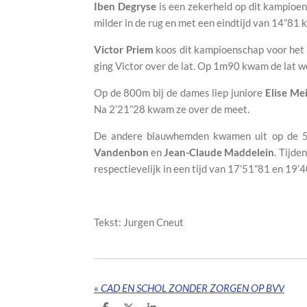
Iben Degryse
is een zekerheid op dit kampioen
milder in de rug en met een eindtijd van 14”81 
Victor Priem
koos dit kampioenschap voor het 
ging Victor over de lat. Op 1m90 kwam de lat w
Op de 800m bij de dames liep juniore
Elise Me
Na 2’21”28 kwam ze over de meet.
De andere blauwhemden kwamen uit op de 
Vandenbon
en
Jean-Claude Maddelein
. Tijde
respectievelijk in een tijd van 17’51”81 en 19’
Tekst: Jurgen Cneut
«
CAD EN SCHOL ZONDER ZORGEN OP BVV