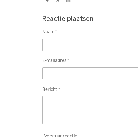
D
D
S
e
e
h
l
e
a
e
l
r
Reactie plaatsen
n
e
Naam *
E-mailadres *
Bericht *
Verstuur reactie