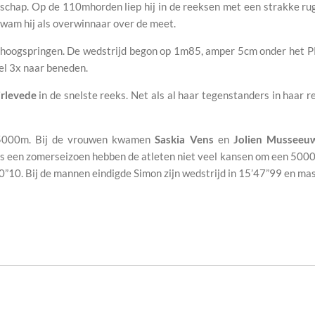
schap. Op de 110mhorden liep hij in de reeksen met een strakke rug
kwam hij als overwinnaar over de meet.
hoogspringen. De wedstrijd begon op 1m85, amper 5cm onder het PR 
el 3x naar beneden.
irlevede
in de snelste reeks. Net als al haar tegenstanders in haar 
5000m. Bij de vrouwen kwamen
Saskia Vens
en
Jolien Musseeu
ns een zomerseizoen hebben de atleten niet veel kansen om een 5000m
40”10. Bij de mannen eindigde Simon zijn wedstrijd in 15’47”99 en ma