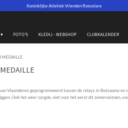
Koninklijke Atletiek Vrienden Roeselare
FOTO'S
KLEDIJ - WEBSHOP
CLUBKALENDER
N MEDAILLE
 MEDAILLE
an Vlaanderen geprogrammeerd tussen de relays in Botswana en d
liggen. Ook het weer zorgde, niet voor het eerst dit zomerseizoen, v