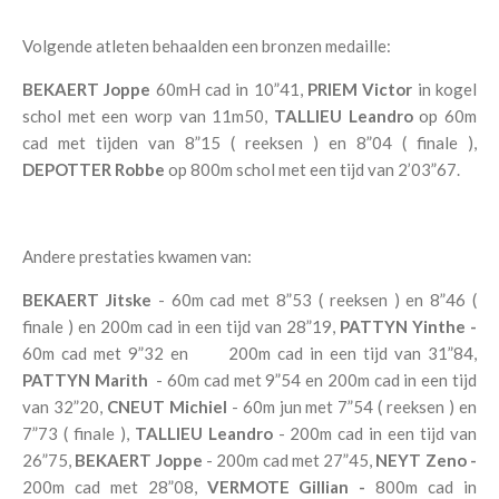
Volgende atleten behaalden een bronzen medaille:
BEKAERT Joppe
60mH cad in 10”41,
PRIEM Victor
in kogel
schol met een worp van 11m50,
TALLIEU Leandro
op 60m
cad met tijden van 8”15 ( reeksen ) en 8”04 ( finale ),
DEPOTTER Robbe
op 800m schol met een tijd van 2’03”67.
Andere prestaties kwamen van:
BEKAERT Jitske
- 60m cad met 8”53 ( reeksen ) en 8”46 (
finale ) en 200m cad in een tijd van 28”19,
PATTYN Yinthe -
60m cad met 9”32 en 200m cad in een tijd van 31”84,
PATTYN Marith
- 60m cad met 9”54 en 200m cad in een tijd
van 32”20,
CNEUT Michiel
- 60m jun met 7”54 ( reeksen ) en
7”73 ( finale ),
TALLIEU Leandro
- 200m cad in een tijd van
26”75,
BEKAERT Joppe
- 200m cad met 27”45,
NEYT Zeno -
200m cad met 28”08,
VERMOTE Gillian -
800m cad in