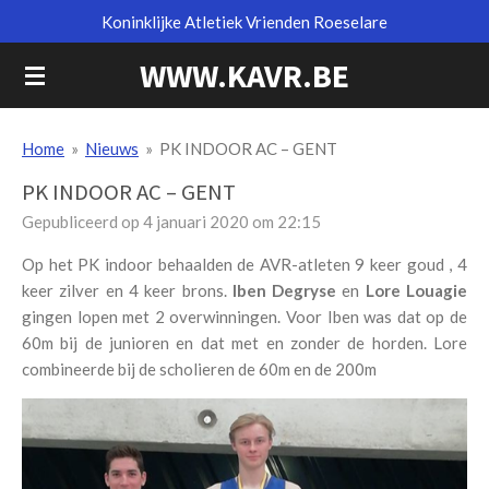
Koninklijke Atletiek Vrienden Roeselare
Ga
direct
WWW.KAVR.BE
naar
de
hoofdinhoud
Home
»
Nieuws
»
PK INDOOR AC – GENT
PK INDOOR AC – GENT
Gepubliceerd op 4 januari 2020 om 22:15
Op het PK indoor behaalden de AVR-atleten 9 keer goud , 4
keer zilver en 4 keer brons.
Iben Degryse
en
Lore Louagie
gingen lopen met 2 overwinningen. Voor Iben was dat op de
60m bij de junioren en dat met en zonder de horden. Lore
combineerde bij de scholieren de 60m en de 200m