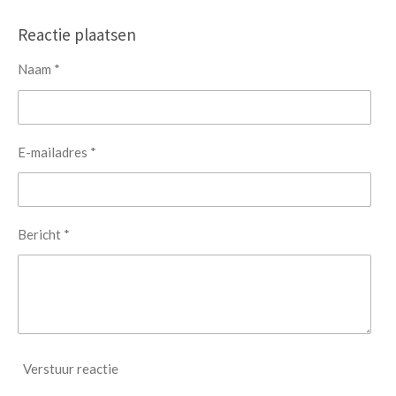
e
e
h
e
l
e
a
l
e
l
r
e
Reactie plaatsen
n
e
n
Naam *
E-mailadres *
Bericht *
Verstuur reactie