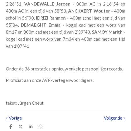
2’26”51,
VANDEWALLE Jeroen -
800m AC in 2’16”54 en
400m AC in een tijd van 58”53,
ANCKAERT Wouter -
400m
schol in 56”90,
IDRIZI Rahmon
- 400m schol met een tijd van
55”84,
DEMAEGHT Emma -
kogel cad met een worp van
8m17 en 800m cad met een tijd van 2’39”43,
SAMOY Marith
-
kogel cad met een worp van 7m34 en 400m cad met een tijd
van 1’07”41
Onder de 36 prestaties opnieuw enkele persoonlijke records.
Proficiat aan onze AVR-vertegenwoordigers.
tekst: Jürgen Cneut
«
Vorige
Volgende
»
D
D
S
D