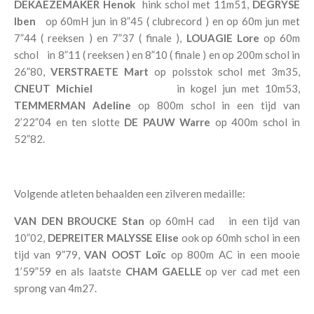
DEKAEZEMAKER Henok
hink schol met 11m51,
DEGRYSE
Iben
op 60mH jun in 8”45 ( clubrecord ) en op 60m jun met
7”44 ( reeksen ) en 7”37 ( finale ),
LOUAGIE Lore
op 60m
schol in 8”11 ( reeksen ) en 8”10 ( finale ) en op 200m schol in
26”80,
VERSTRAETE Mart
op polsstok schol met 3m35,
CNEUT Michiel
in kogel jun met 10m53,
TEMMERMAN Adeline
op 800m schol in een tijd van
2’22”04 en ten slotte
DE PAUW Warre
op 400m schol in
52”82.
Volgende atleten behaalden een zilveren medaille:
VAN DEN BROUCKE Stan
op 60mH cad in een tijd van
10”02,
DEPREITER MALYSSE Elise
ook op 60mh schol in een
tijd van 9”79,
VAN OOST Loïc
op 800m AC in een mooie
1’59”59 en als laatste
CHAM GAELLE
op ver cad met een
sprong van 4m27.