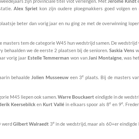
tweedejaars zijn provinciale titel vlot verlengen. Met
Jerome Kindt
statie.
Alex Spriet
kon zijn oudere ploegmakkers goed volgen en 
plaatsje beter dan vorig jaar en nu ging ze met de overwinning lopen
n de masters tem de categorie W45 hun wedstrijd samen. De wedstri
y behaalden we de eerste 2 plaatsen bij de senioren.
Saskia Vens
we
ar vorig jaar
Estelle Temmerman
won van
Jani Montaigne
, was he
e
Daarin behaalde
Jolien Musseeuw
een 3
plaats. Bij de masters v
gorie M45 liepen ook samen.
Warre Bouckaert
eindigde in de wedstri
e
e
derik Keersebilck
en
Kurt Vallé
in elkaars spoor als 8
en 9
. Frede
e
0 werd
Gilbert Walraedt
3
in de wedstrijd, maar als 60+er eindigde 