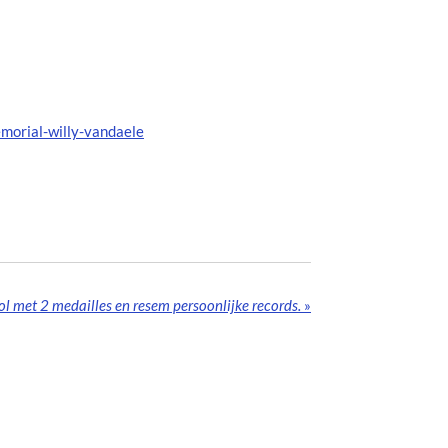
orial-willy-vandaele
l met 2 medailles en resem persoonlijke records.
»