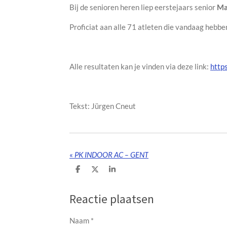
Bij de senioren heren liep eerstejaars senior
Ma
Proficiat aan alle 71 atleten die vandaag hebb
Alle resultaten kan je vinden via deze link:
http
Tekst: Jürgen Cneut
«
PK INDOOR AC – GENT
D
D
S
e
e
h
l
e
a
e
l
r
Reactie plaatsen
n
e
Naam *