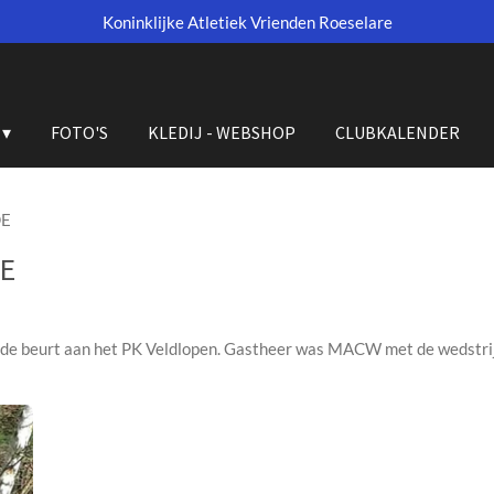
Koninklijke Atletiek Vrienden Roeselare
FOTO'S
KLEDIJ - WEBSHOP
CLUBKALENDER
DE
E
 de beurt aan het PK Veldlopen. Gastheer was MACW met de wedstri