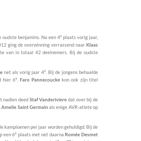
e
de oudste benjamins. Na een 4
plaats vorig jaar,
2012 ging de overwinning verrassend naar
Klaas
6e van in totaal 42 deelnemers. Bij de oudste
e
ke
net als vorig jaar 4
. Bij de jongens behaalde
e
 hier 6
.
Faro Pannecoucke
kon ook zijn titel
t nadien deed
Staf Vanderiviere
dat over bij de
e
Amelie Saint Germain
als enige AVR-atlete op
ale kampioenen per jaar worden gehuldigd. Bij de
e
p een 6
plaats met net daarna
Romée Desmet
e
e