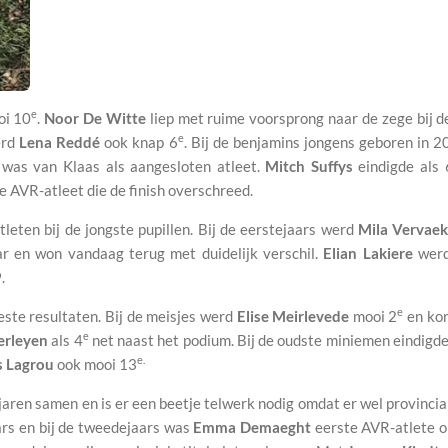
e
i 10
.
Noor De Witte
liep met ruime voorsprong naar de zege bij 
e
erd
Lena Reddé
ook knap 6
. Bij de benjamins jongens geboren in 
s was van Klaas als aangesloten atleet.
Mitch Suffys
eindigde als 
e AVR-atleet die de finish overschreed.
leten bij de jongste pupillen. Bij de eerstejaars werd
Mila Vervae
ar en won vandaag terug met duidelijk verschil.
Elian Lakiere
werd
.
e
ste resultaten. Bij de meisjes werd
Elise Meirlevede
mooi 2
en kor
e
erleyen
als 4
net naast het podium. Bij de oudste miniemen eindigd
e.
s Lagrou
ook mooi 13
 jaren samen en is er een beetje telwerk nodig omdat er wel provinci
ars en bij de tweedejaars was
Emma Demaeght
eerste AVR-atlete o