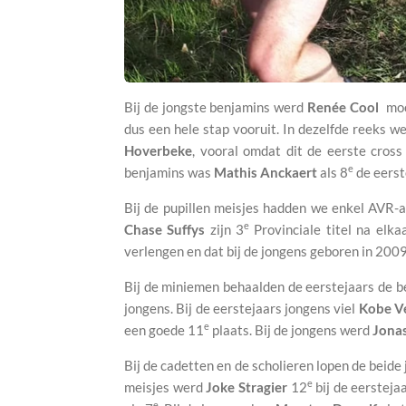
Bij de jongste benjamins werd
Renée Cool
moo
dus een hele stap vooruit. In dezelfde reeks w
Hoverbeke
, vooral omdat dit de eerste cros
e
benjamins was
Mathis Anckaert
als 8
de eerst
Bij de pupillen meisjes hadden we enkel AVR-at
e
Chase Suffys
zijn 3
Provinciale titel na elka
verlengen en dat bij de jongens geboren in 2009
Bij de miniemen behaalden de eerstejaars de be
jongens. Bij de eerstejaars jongens viel
Kobe V
e
een goede 11
plaats. Bij de jongens werd
Jona
Bij de cadetten en de scholieren lopen de beide
e
meisjes werd
Joke Stragier
12
bij de eersteja
e