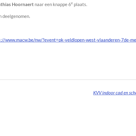
e
thias Hoornaert
naar een knappe 6
plaats.
en deelgenomen.
s://www.macw.be/nw/?event=pk-veldlopen-west-vlaanderen-7de-mem
KVV indoor cad en scho