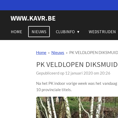
Ga
direct
WWW.KAVR.BE
naar
de
hoofdinhoud
HOME
NIEUWS
CLUBINFO
WEDSTRIJDEN
Home
»
Nieuws
»
PK VELDLOPEN DIKSMUI
PK VELDLOPEN DIKSMUID
Gepubliceerd op 12 januari 2020 om 20:26
Na het PK indoor vorige week was het vandaag
10 provinciale titels.