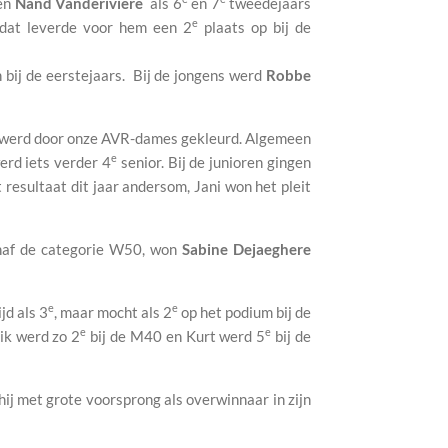
en
Nand Vanderiviere
als 6
en 7
tweedejaars
e
dat leverde voor hem een 2
plaats op bij de
 bij de eerstejaars. Bij de jongens werd
Robbe
jd werd door onze AVR-dames gekleurd. Algemeen
e
rd iets verder 4
senior. Bij de junioren gingen
t resultaat dit jaar andersom, Jani won het pleit
anaf de categorie W50, won
Sabine Dejaeghere
e
e
jd als 3
, maar mocht als 2
op het podium bij de
e
e
rik werd zo 2
bij de M40 en Kurt werd 5
bij de
hij met grote voorsprong als overwinnaar in zijn