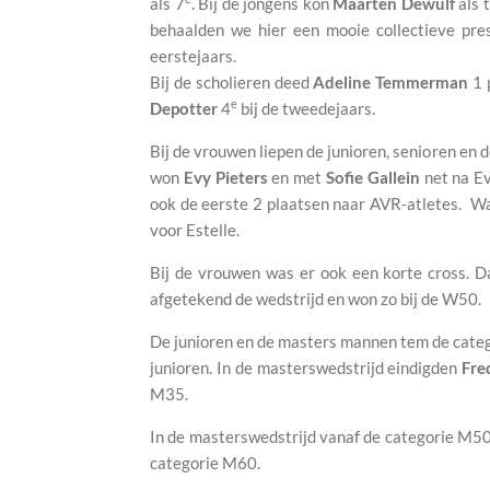
als 7
. Bij de jongens kon
Maarten Dewulf
als 
behaalden we hier een mooie collectieve pre
eerstejaars.
Bij de scholieren deed
Adeline Temmerman
1 
e
Depotter
4
bij de tweedejaars.
Bij de vrouwen liepen de junioren, senioren e
won
Evy Pieters
en met
Sofie Gallein
net na Ev
ook de eerste 2 plaatsen naar AVR-atletes. Wa
voor Estelle.
Bij de vrouwen was er ook een korte cross. 
afgetekend de wedstrijd en won zo bij de W50.
De junioren en de masters mannen tem de cate
junioren. In de masterswedstrijd eindigden
Fre
M35.
In de masterswedstrijd vanaf de categorie M5
categorie M60.