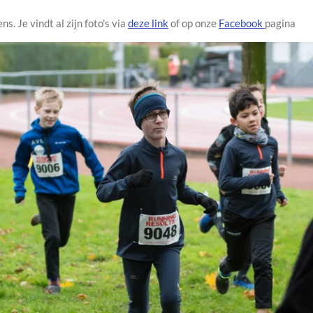
. Je vindt al zijn foto's via
deze link
of op onze
Facebook
pagina