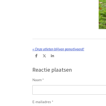
«
Onze atleten blijven gemotiveerd!
D
D
S
e
e
h
l
e
a
e
l
r
Reactie plaatsen
n
e
Naam *
E-mailadres *