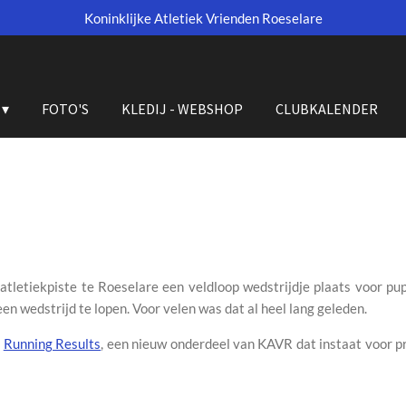
Koninklijke Atletiek Vrienden Roeselare
FOTO'S
KLEDIJ - WEBSHOP
CLUBKALENDER
letiekpiste te Roeselare een veldloop wedstrijdje plaats voor pup
n wedstrijd te lopen. Voor velen was dat al heel lang geleden.
r
Running Results
, een nieuw onderdeel van KAVR dat instaat voor pr