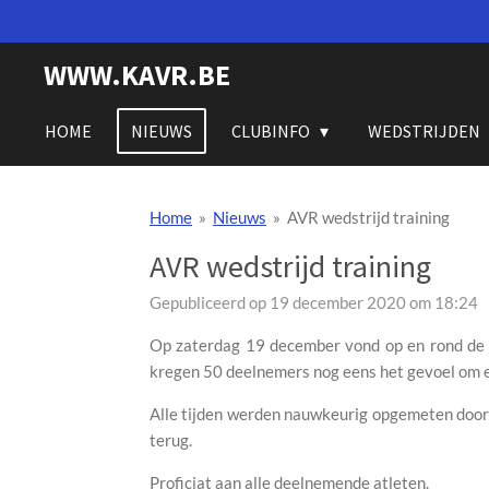
Ga
direct
WWW.KAVR.BE
naar
de
hoofdinhoud
HOME
NIEUWS
CLUBINFO
WEDSTRIJDEN
Home
»
Nieuws
»
AVR wedstrijd training
AVR wedstrijd training
Gepubliceerd op 19 december 2020 om 18:24
Op zaterdag 19 december vond op en rond de at
kregen 50 deelnemers nog eens het gevoel om ee
Alle tijden werden nauwkeurig opgemeten doo
terug.
Proficiat aan alle deelnemende atleten.